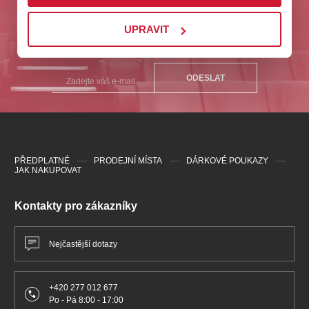
Odebírejte nás a buďte první u nejlepších akcí na
UPRAVIT
Plzeňsku!
ODESLAT
PŘEDPLATNÉ
PRODEJNÍ MÍSTA
DÁRKOVÉ POUKAZY
JAK NAKUPOVAT
Kontakty pro zákazníky
Nejčastější dotazy
+420 277 012 677
Po - Pá 8:00 - 17:00