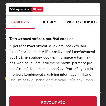
zaplněném luxusním Orient expresu. Společně s ním cestuje
první třídou velmi nesourodá skupina lidí. Cestu zkomplikuje
neustále padající sníh a vlak uvízne v závějích. Během téže
noci dojde k vraždě. Všichni přítomní mají poněkud záhadnou
SOUHLAS
DETAILY
VÍCE O COOKIES
minulost a každý z nich skrývá nějaké tajemství. Kdo z nich je
ale vrah? A jak souvisí vražda v Orient expresu s dávnou
vraždou malé dívenky? Právě rozluštění těchto otázek se ujme
Tato webová stránka používá cookies
sám Hercule Poirot.
K personalizaci obsahu a reklam, poskytování
V
přírodních
prostorách zámeckého parku rodiny Lobkowiczů
funkcí sociálních médií a analýze naší návštěvnosti
v
Křimicích
.
využíváme soubory cookie. Informace o tom, jak
Délka
90
minut
náš web používáte, sdílíme se svými partnery pro
TVŮCI
sociální média, inzerci a analýzy. Partneři tyto údaje
mohou zkombinovat s dalšími informacemi, které
Autor:
Agatha Christie
Místa
jste jim poskytli nebo které získali v důsledku toho,
Režie:
Michaela Adámková
že používáte jejich služby.
PROFIL POŘADATELE DIVADELNÍ SPOLEK JEZÍRKO
POVOLIT VŠE