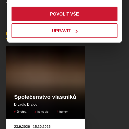
Smetanovy sady 9, Plzeň
Světla: Miroslav Herejk
Výtvarné řešení: Jakub Zindulka
PROFIL POŘADATELE DIVADLO DIALOG
POVOLIT VŠE
UPRAVIT
Mohlo by se vám líbit
VŠECHNY AKCE
Společenstvo vlastníků
Divadlo Dialog
činohra
komedie
humor
23.9.2026
-
15.10.2026