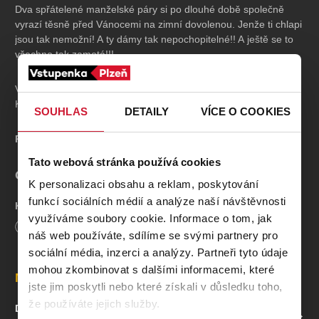
Dva spřátelené manželské páry si po dlouhé době společně
vyrazí těsně před Vánocemi na zimní dovolenou. Jenže ti chlapi
jsou tak nemožní! A ty dámy tak nepochopitelné!! A ještě se to
všechno tak zamotá!!!
Volné pokračování úspěšné komedie Od Silvestra do Silvesta.
Květuše, Míra, Hedvika a Radim se po deseti letech opět vrací!
SOUHLAS
DETAILY
VÍCE O COOKIES
Premiéra
17. 11. 2025
Tato webová stránka používá cookies
OBSAZENÍ A TVŮRCI
K personalizaci obsahu a reklam, poskytování
funkcí sociálních médií a analýze naší návštěvnosti
Květa Juklová - Olga Ženíšková
využíváme soubory cookie. Informace o tom, jak
Míra Jukl - Jakub Zindulka
Délka
110
minut
náš web používáte, sdílíme se svými partnery pro
Růžena Tupá - Dagmar Kotorová
Radim Tupý - Jaroslav Matějka
sociální média, inzerci a analýzy. Partneři tyto údaje
mohou zkombinovat s dalšími informacemi, které
Místa
Autor:
Jakub Zindulka
jste jim poskytli nebo které získali v důsledku toho,
Režie:
Jakub Zindulka
že používáte jejich služby.
DIVADLO DIALOG
Mix zvuku: František "Šimpy" Šimánek
ZOBRAZIT NA MAPĚ