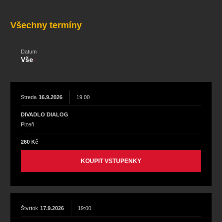
koncert
klasickáhudba
zooplzeň
divadlopluto
djkt
skupovaplzeň2026
Všechny termíny
Datum
Vše
Streda
16.9.2026
19:00
DIVADLO DIALOG
Plzeň
260 Kč
KOUPIT VSTUPENKY
Štvrtok
17.9.2026
19:00