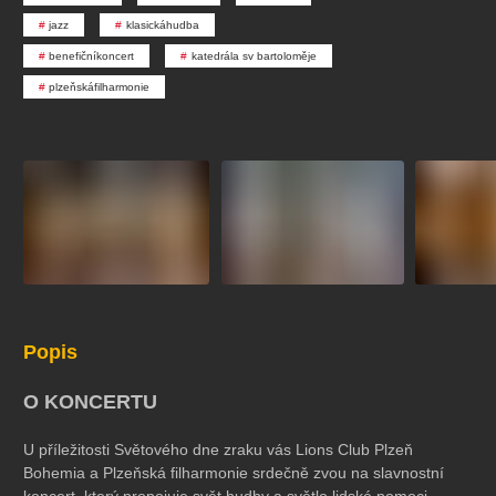
koncert
klasickáhudba
zooplzeň
divadlopluto
jazz
klasickáhudba
djkt
skupovaplzeň2026
benefičníkoncert
katedrála sv bartoloměje
plzeňskáfilharmonie
Popis
O KONCERTU
U příležitosti Světového dne zraku vás Lions Club Plzeň
Bohemia a Plzeňská filharmonie srdečně zvou na slavnostní