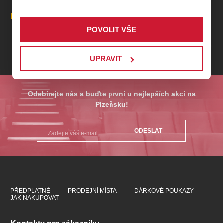
Irena Pulicarová
– moderátorka
Místa
POVOLIT VŠE
PROFIL POŘADATELE PLZEŇSKÁ FILHARMONIE
Koncert je nejen hudebním zážitkem, ale i připomínkou
UPRAVIT
důležitosti péče o zrak a podpory těch, kteří o něj přišli. Výtěžek
akce bude věnován na projekty pomáhající zrakově
postiženým.
Odebírejte nás a buďte první u nejlepších akcí na
Plzeňsku!
ODESLAT
PŘEDPLATNÉ
PRODEJNÍ MÍSTA
DÁRKOVÉ POUKAZY
JAK NAKUPOVAT