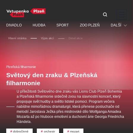
Doporučujeme
DIVADLO
HUDBA
SPORT
ZOO PLZEŇ
DALŠÍ
Hlavní stránka
Výpis akcí
Detail akce
Muzikál
Festival
Discopříběh 40 let
PAVEL ŠPORCL -
Manželé v nesnázích -
Prohlídky
REBEL WITH THE BLUE
Open Air
Plzeňská filharmonie
JARO EVENT s.r.o.
VIOLIN
Ostatní
Veselá scéna Kalikovský
Světový den zraku & Plzeňská
Centrální rezervační
mlýn
kancelář
filharmonie
Pro děti
U příležitosti Světového dne zraku vás Lions Club Plzeň Bohemia
Kino
a Plzeňská filharmonie srdečně zvou na slavnostní koncert, který
propojuje svět hudby a světlo lidské pomoci. Program večera
Ostatní hledají
nabídne mimořádnou dramaturgii, která přenese posluchače od
melodií Jaroslava Ježka přes mistrovské dílo Wolfganga Amadea
Nejnavštěvovanější
Mozarta až po hluboce emotivní a duchovní árie Georga Friedricha
Händela.
doporučujeme
premiéra
komedie
letníscéna
dobročinné
orchestr
mozart