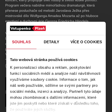
koncert, který propojuje svět hudby a světlo lidské pomoci.
Program večera nabídne mimořádnou dramaturgii, která
přenese posluchače od melodií Jaroslava Ježka přes
mistrovské dílo Wolfganga Amadea Mozarta až po hluboce
emotivní a duchovní árie Georga Friedricha Händela.
Večer zahájí legendární „Tmavomodrý svět“ – symbolicky
laděná skladba českého skladatele Jaroslava Ježka. Následuje
SOUHLAS
DETAILY
VÍCE O COOKIES
operní předehra k Mozartově „Cosi fan tutte“ a poté se
ponoříme do barokního světa Georga Friedricha Händela.
Výběr árií a duetů z jeho oratorií a kantát nabídne bohatou
Tato webová stránka používá cookies
paletu emocí – od temnoty a zoufalství až po naději a vděk.
Délka
90
minut
K personalizaci obsahu a reklam, poskytování
Závěr večera bude patřit jednomu z nejznámějších děl klasické
funkcí sociálních médií a analýze naší návštěvnosti
hudby – Mozartově serenádě G dur „Malá noční hudba“.
využíváme soubory cookie. Informace o tom, jak
Autor
Wolfgang Amadeus Mozart
náš web používáte, sdílíme se svými partnery pro
Účinkují:
sociální média, inzerci a analýzy. Partneři tyto údaje
mohou zkombinovat s dalšími informacemi, které
Hudba
Georg Friedrich Händel
Eva Blažková, Petra Musilová
– soprán
jste jim poskytli nebo které získali v důsledku toho,
Chuhei Iwasaki
– dirigent
že používáte jejich služby.
Plzeňská filharmonie