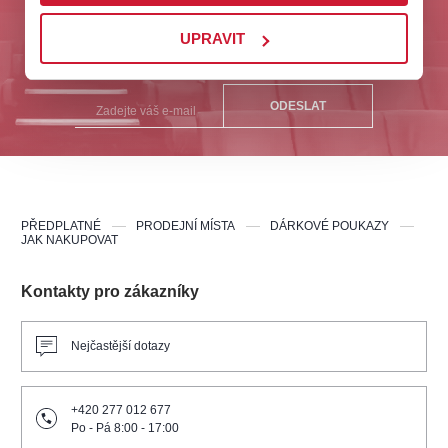
Odebírejte nás a buďte první u nejlepších akcí na
UPRAVIT
Plzeňsku!
ODESLAT
PŘEDPLATNÉ
PRODEJNÍ MÍSTA
DÁRKOVÉ POUKAZY
JAK NAKUPOVAT
Kontakty pro zákazníky
Nejčastější dotazy
+420 277 012 677
Po - Pá 8:00 - 17:00