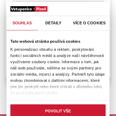
373 396 410
SOUHLAS
DETAILY
VÍCE O COOKIES
Platební metody
Platební kartou
Tato webová stránka používá cookies
K personalizaci obsahu a reklam, poskytování
funkcí sociálních médií a analýze naší návštěvnosti
využíváme soubory cookie. Informace o tom, jak
Bezbariérový přístup
náš web používáte, sdílíme se svými partnery pro
sociální média, inzerci a analýzy. Partneři tyto údaje
mohou zkombinovat s dalšími informacemi, které
jste jim poskytli nebo které získali v důsledku toho,
že používáte jejich služby.
ZPĚT NA PRODEJNÍ MÍSTA
POVOLIT VŠE