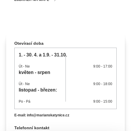
koncert
klasickáhudba
zooplzeň
divadlopluto
djkt
skupovaplzeň2026
Otevírací doba
1. - 30. 4. a 1.9. - 31.10.
Út
- Ne
9:00 - 17:00
květen - srpen
Út
- Ne
9:00 - 18:00
listopad - březen:
Po
- Pá
9:00 - 15:00
E-mail: info@marianskatynice.cz
Telefonní kontakt