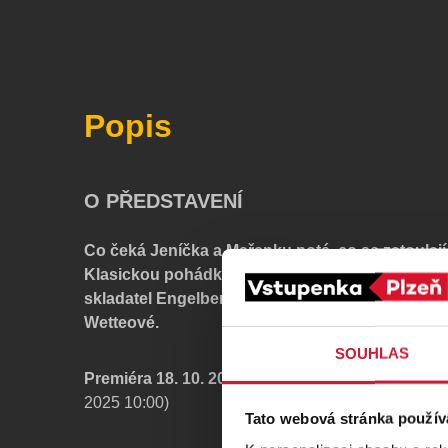
Popis
O PŘEDSTAVENÍ
Co čeká Jeníčka a Mařenku poté, co se zatoulají
Klasickou pohádku bratří Grimmů operně zpra
skladatel Engelbert Humperdinck na libreto své
Wetteové.
SOUHLAS
Premiéra 18. 10. 2025
(Vstupenky na premiéru v pro
2025 10:00)
Tato webová stránka použív