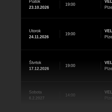
Piatok
VEL
19:00
23.10.2026
Plz
Utorok
VEL
19:00
24.11.2026
Plz
Štvrtok
VEL
19:00
17.12.2026
Plz
Sobota
VEL
14:00
6.2.2027
Plz