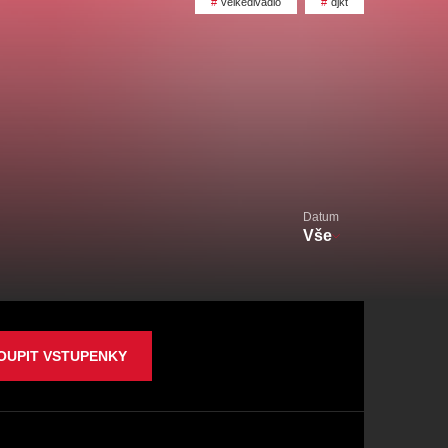
velkédivadlo
djkt
alikovský
Veselá scéna Kalikovský
mlýn
Datum
zooplzeň
Vše
OUPIT VSTUPENKY