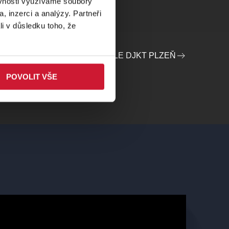
ěvnosti využíváme soubory
, inzerci a analýzy. Partneři
li v důsledku toho, že
PROFIL POŘADATELE DJKT PLZEŇ
POVOLIT VŠE