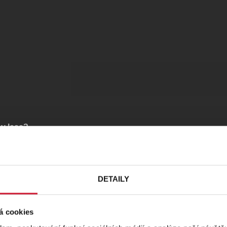
 v lese?
coval německý
 sestry Adelheid
DETAILY
deji od 29. 9.
á cookies