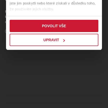
jste jim poskytli nebo které získali v důsledku toho,
že používáte jejich služby.
Po více než půl století na plzeňském jevišti opět ožívá tento
klenot české operní tvorby, líčící jeden z nejslavnějších příběhů
dějin našeho regionu.
POVOLIT VŠE
Délka
160
minut
Premiéra
18. 4. 2026
(Vstupenky v prodeji od 30. 3. 2026
10:00)
UPRAVIT
TVŮRCI A OBSAZENÍ
Autor:
Karel Kovařovic
Libreto:
Karel Šípek
Hudební nastudování:
Jiří Štrunc
Režie:
Martin Otava
Dirigent: Jiří Štrunc / Jakub Zicha
Kostýmy: Andrea Pavlovičová
Choreografie: Jiří Pokorný, Richard Ševčík
Mistr světel: Jakub Sloup
Sbormistr: Jakub Zicha
Dramaturg: Vojtěch Frank