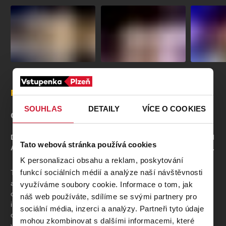
Popis
SOUHLAS
DETAILY
VÍCE O COOKIES
O PŘEDSTAVENÍ
Dramatický příběh Psohlavců, jednoho z nejslavnějších děl
Tato webová stránka používá cookies
Aloise Jiráska, přímo vybízí ke ztvárnění na operním jevišti.
K personalizaci obsahu a reklam, poskytování
funkcí sociálních médií a analýze naší návštěvnosti
Toho se roku 1897 s úspěchem chopil zkušený operní skladatel
a dirigent Karel Kovařovic a napsal dílo, s nímž v soutěži
využíváme soubory cookie. Informace o tom, jak
o novou českou operu dokázal porazit Fibicha
náš web používáte, sdílíme se svými partnery pro
i Foerstera.
Psohlavci
se záhy na to rozběhli po českých
sociální média, inzerci a analýzy. Partneři tyto údaje
operních scénách a získali si oblibu u nejširší divácké
mohou zkombinovat s dalšími informacemi, které
veřejnosti.