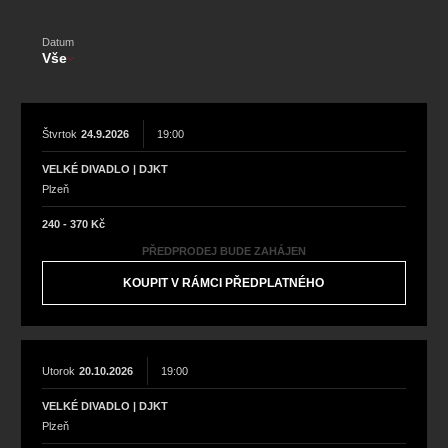
koncert
klasickáhudba
zooplzeň
divadlopluto
djkt
skupovaplzeň2026
Datum
Vše
Štvrtok
24.9.2026
19:00
VELKÉ DIVADLO | DJKT
Plzeň
240 - 370 Kč
PŘEDPRODEJ BUDE ZAHÁJEN
KOUPIT V RÁMCI PŘEDPLATNÉHO
Utorok
20.10.2026
19:00
VELKÉ DIVADLO | DJKT
Plzeň