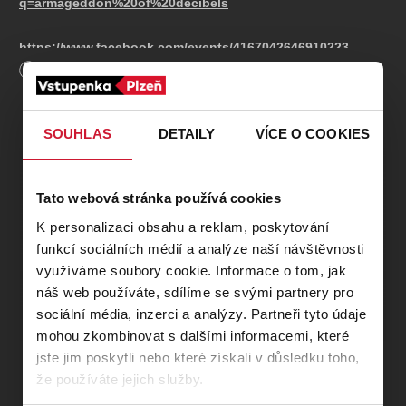
q=armageddon%20of%20decibels
https://www.facebook.com/events/4167042646910223
Délka
600
minut
NARGAROTH - Black metalová legenda (Německo)
XIII STOLETÍ - Gothic rock (CZ)
THRON - Black metal (Německo)
SOUHLAS
DETAILY
VÍCE O COOKIES
UMBRTKA - Atmospheric Black metal (CZ)
SUNSTRIKE - Pagan Black Thrash metal (Slovensko)
EXTREME - Thrash Death metal (CZ)
Tato webová stránka používá cookies
BATTLECRUISER - Thrash metal (CZ)
KRUSADIST - Death thrash metal (CZ)
K personalizaci obsahu a reklam, poskytování
funkcí sociálních médií a analýze naší návštěvnosti
Již 9. ročník open air festivalu Armageddon Of Decibels
využíváme soubory cookie. Informace o tom, jak
se odehraje opět předposlední srpnovou sobotu a samozřejmě
náš web používáte, sdílíme se svými partnery pro
na stejném místě, to jest v krásném areálu Kalikovského mlýna
sociální média, inzerci a analýzy. Partneři tyto údaje
v Plzni.
mohou zkombinovat s dalšími informacemi, které
https://kalikovskymlyn.cz/
jste jim poskytli nebo které získali v důsledku toho,
Startujeme jak jinak, úderem poledne, takže přesně ve 12:00h.
že používáte jejich služby.
Brány areálu se vám otevřou v 10:30h.
O nadupaný luxusní zvuk, světla a efekty se opět postarají tak