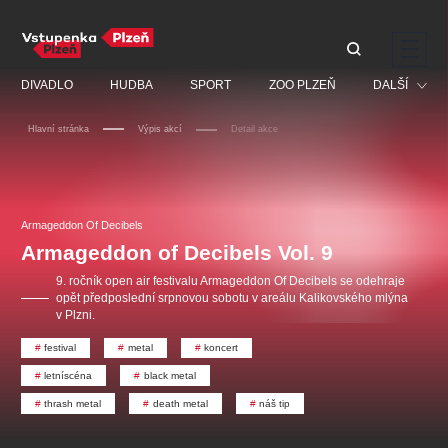
Doporučujeme
DIVADLO
HUDBA
SPORT
ZOO PLZEŇ
DALŠÍ
Hlavní stránka
Výpis akcí
Detail akce
Muzikál
Festival
Discopříběh 40 let
PAVEL ŠPORCL -
Manželé v nesnázích -
Prohlídky
REBEL WITH THE BLUE
Open Air
Armageddon Of Decibels
JARO EVENT s.r.o.
VIOLIN
Ostatní
Veselá scéna Kalikovský
Armageddon of Decibels Vol. 9
Centrální rezervační
mlýn
kancelář
Pro děti
9. ročník open air festivalu Armageddon Of Decibels se odehraje
opět předposlední srpnovou sobotu v areálu Kalikovského mlýna
Kino
v Plzni.
Ostatní hledají
festival
metal
koncert
letníscéna
black metal
Nejnavštěvovanější
thrash metal
death metal
náš tip
doporučujeme
premiéra
komedie
letníscéna