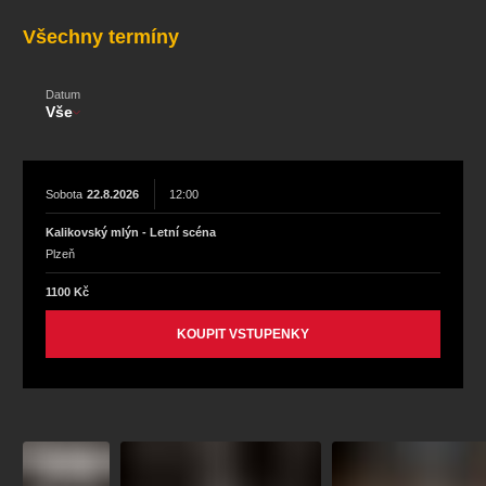
koncert
klasickáhudba
zooplzeň
divadlopluto
Všechny termíny
djkt
skupovaplzeň2026
Datum
Vše
Sobota
22.8.2026
12:00
Kalikovský mlýn - Letní scéna
Plzeň
1100 Kč
KOUPIT VSTUPENKY