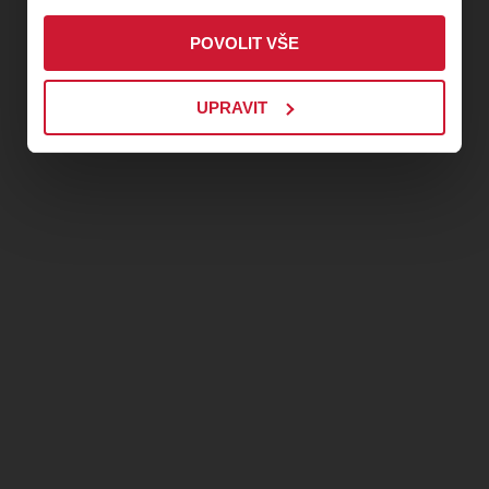
jako vždy, profesionálové, opravdoví mistři
svého oboru a naši kamarádi, kluci z RN Produkce!!!!!!
POVOLIT VŠE
Takže to bude opět top a opět v té nejvyšší kvalitě!!!!!!
A my zase jako vždy, přidáme nějaký ten malý posun...
UPRAVIT
My se těšíme na vás!!!!!!