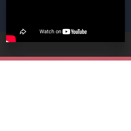
Odebírejte nás a buďte první u nejlepších akcí na
Plzeňsku!
ODESLAT
PŘEDPLATNÉ
PRODEJNÍ MÍSTA
DÁRKOVÉ POUKAZY
JAK NAKUPOVAT