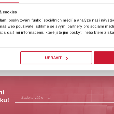
dobročinné
sport
á cookies
22.8.2026
16.1.202
klam, poskytování funkcí sociálních médií a analýze naší návšt
Sportmánie - areál za Plazou
Krašovsk
 náš web používáte, sdílíme se svými partnery pro sociální média
 s dalšími informacemi, které jste jim poskytli nebo které získa
Zobrazit termíny
UPRAVIT
ní
sku!