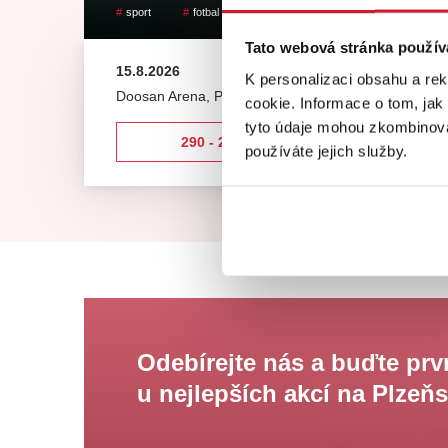
sport
fotbal
viktoriáni
Tato webová stránka použív
15.8.2026
K personalizaci obsahu a re
Doosan Arena
,
Plzeň
cookie. Informace o tom, jak
tyto údaje mohou zkombinovat
290 - 2980 Kč
používáte jejich služby.
Odebírejte nás a buďte prv
u nejlepších akcí na Plzeň