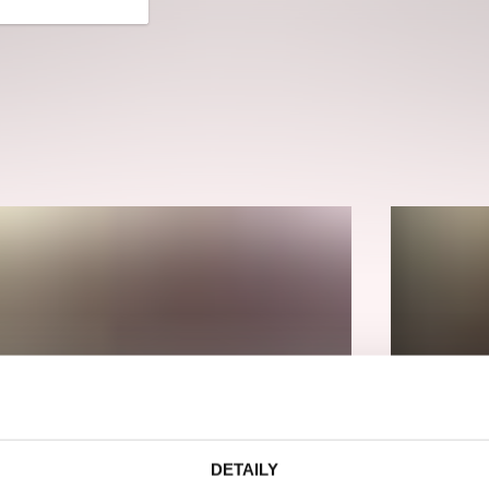
Veselá scéna Kalikovský
Veselá scéna K
ntrální rezervační
mlýn
mlýn
ncelář
komedie
letníscéna
koncert
klasickáhudba
skupovaplzeň2026
Sportmánie Barevný běh
RETR
2026
Plzeň
Krašovská Aktivity centrum Plzeň
Krašovsk
DETAILY
sport
charitativníakce
elektroni