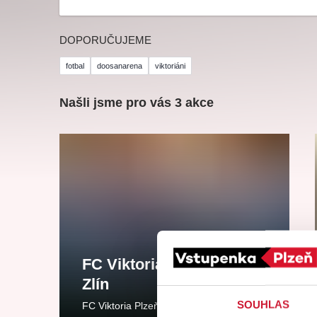
Ce
ka
DOPORUČUJEME
fotbal
doosanarena
viktoriáni
Ostatní hledají
Našli jsme pro vás 3 akce
Nejnavštěvovanější
doporučujeme
premiéra
divadlopluto
djkt
FC Viktoria Plzeň vs. FC
Zlín
SOUHLAS
FC Viktoria Plzeň