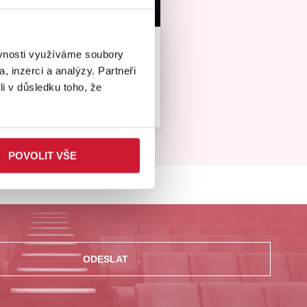
7
ěvnosti využíváme soubory
á Aktivity centrum
, inzerci a analýzy. Partneři
li v důsledku toho, že
499 Kč
POVOLIT VŠE
ODESLAT