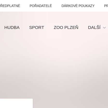
PŘEDPLATNÉ
POŘADATELÉ
DÁRKOVÉ POUKAZY
P
HUDBA
SPORT
ZOO PLZEŇ
DALŠÍ
Muzikál
Festival
Prohlídky
Ostatní
Pro děti
Kino
VEL ŠPORCL -
Manželé v nesnázích -
Enigmatické v
EBEL WITH THE
Open Air
aneb Láska až
UE VIOLIN