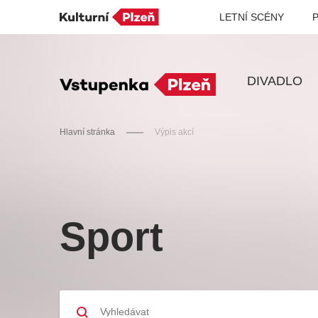
LETNÍ SCÉNY
DIVADLO
Hlavní stránka
Výpis akcí
Doporučujeme
Sport
Discopříběh 40 let
PA
R
JARO EVENT s.r.o.
BL