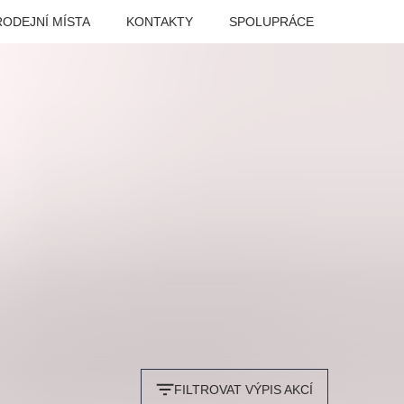
RODEJNÍ MÍSTA
KONTAKTY
SPOLUPRÁCE
ariace
Tak to jsme ještě
VEČER LEGEND
 za hrob
neviděli, Marie
FILTROVAT VÝPIS AKCÍ
Zámek Manětín