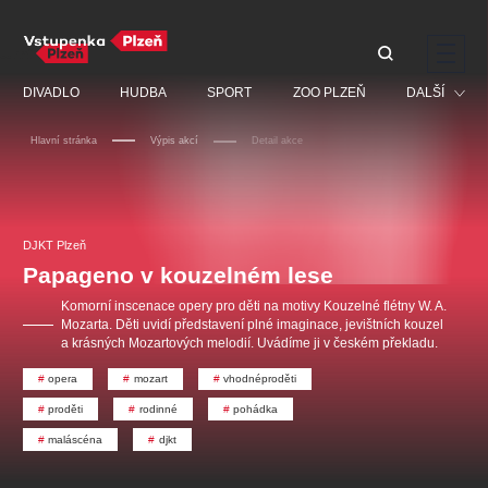
Doporučujeme
DIVADLO
HUDBA
SPORT
ZOO PLZEŇ
DALŠÍ
Hlavní stránka
Výpis akcí
Detail akce
Muzikál
Festival
Discopříběh 40 let
PAVEL ŠPORCL -
Manželé v nesnázích -
Prohlídky
REBEL WITH THE BLUE
Open Air
DJKT Plzeň
JARO EVENT s.r.o.
VIOLIN
Ostatní
Veselá scéna Kalikovský
Papageno v kouzelném lese
Centrální rezervační
mlýn
kancelář
Pro děti
Komorní inscenace opery pro děti na motivy Kouzelné flétny W. A.
Mozarta. Děti uvidí představení plné imaginace, jevištních kouzel
Kino
a krásných Mozartových melodií. Uvádíme ji v českém překladu.
Ostatní hledají
opera
mozart
vhodnéproděti
proděti
rodinné
pohádka
Nejnavštěvovanější
maláscéna
djkt
doporučujeme
premiéra
komedie
letníscéna