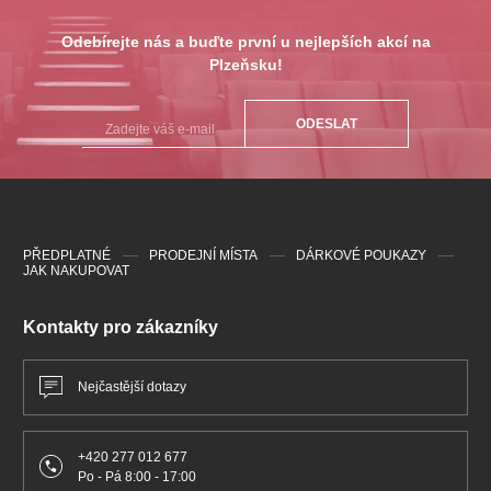
Odebírejte nás a buďte první u nejlepších akcí na
Plzeňsku!
ODESLAT
PŘEDPLATNÉ
PRODEJNÍ MÍSTA
DÁRKOVÉ POUKAZY
JAK NAKUPOVAT
Kontakty pro zákazníky
Nejčastější dotazy
+420 277 012 677
Po - Pá 8:00 - 17:00