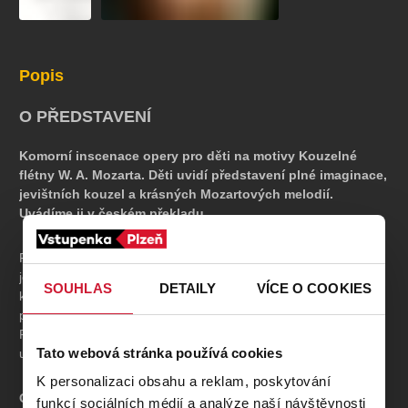
Popis
O PŘEDSTAVENÍ
Komorní inscenace opery pro děti na motivy Kouzelné
flétny W. A. Mozarta. Děti uvidí představení plné imaginace,
jevištních kouzel a krásných Mozartových melodií.
Uvádíme ji v českém překladu.
Papageno v kouzelném lese je představením plným imaginace,
jevištních kouzel a krásných Mozartových melodií.
Děti provede
SOUHLAS
DETAILY
VÍCE O COOKIES
kouzelným lesem ptáčník Papageno. Společně s ním budou
putovat po stopách prince Tamina, aby vysvobodili princeznu
Paminu a také Papagenovi našli jemu podobnou družku. Operu
Tato webová stránka používá cookies
uvádíme v českém překladu.
K personalizaci obsahu a reklam, poskytování
Obnovená premiéra 22. listopadu 2025 na Malé scéně.
funkcí sociálních médií a analýze naší návštěvnosti