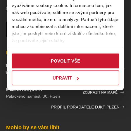
využíváme soubory cookie. Informace o tom, jak
Délka
45
minut
Tvůrci
náš web používáte, sdílíme se svými partnery pro
sociální média, inzerci a analýzy. Partneři tyto údaje
Libreto:
Emanuel Schikaneder
mohou zkombinovat s dalšími informacemi, které
Autor
Wolfgang Amadeus Mozart
Český překlad:
Patricie Částková, Jakub Hliněnský, Tomáš
jste jim poskytli nebo které získali v důsledku toho,
Ondřej Pilař
že používáte jejich služby.
Hudební nastudování:
Josef Kurfiřt
Režie:
Jakub Hliněnský
Místa
Scéna a kostýmy:
Tomáš Ondřej Pilař
POVOLIT VŠE
Světelný design:
Antonín Pfleger
Malá scéna | DJKT
Hudební příprava:
Maxim Averkiev, Ahmad Hedar, Martin
ZOBRAZIT NA MAPĚ
Palackého náměstí 30, Plzeň
Marek
UPRAVIT
Dramaturgie:
Zbyněk Brabec
Inspice:
Petra Kuldová Tolašová
Malá scéna | DJKT
ZOBRAZIT NA MAPĚ
Palackého náměstí 30, Plzeň
Osoby a obsazení
PROFIL POŘADATELE DJKT PLZEŇ
Papageno:
Miro Bartoš / Jakub Hliněnský / Tomáš Votava
Tamino:
Tomáš Kořínek / Jan Tejkal / Jakub Turek
Mohlo by se vám líbit