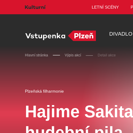
LETNÍ SCÉNY
DIVADLO
Hlavní stránka
Výpis akcí
Detail akce
Doporučujeme
Plzeňská filharmonie
Hajime Sakit
Discopříběh 40 let
PA
hudební pila
R
JARO EVENT s.r.o.
BL