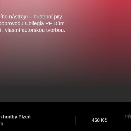
Veselá scéna Kalikovský
Veselá scéna K
ntrální rezervační
mlýn
mlýn
ncelář
ho nástroje – hudební pily.
 doprovodu Collegia PF Dům
i vlastní autorskou tvorbou.
komedie
letníscéna
koncert
klasickáhudba
skupovaplzeň2026
 hudby Plzeň
PŘ
450 Kč
eň