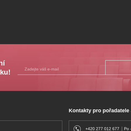
ní
sku!
Kontakty pro pořadatele
+420 277 012 677
Po 