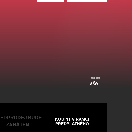
alikovský
Veselá scéna Kalikovský
mlýn
zooplzeň
Datum
Vše
EDPRODEJ BUDE
KOUPIT V RÁMCI
PŘEDPLATNÉHO
ZAHÁJEN