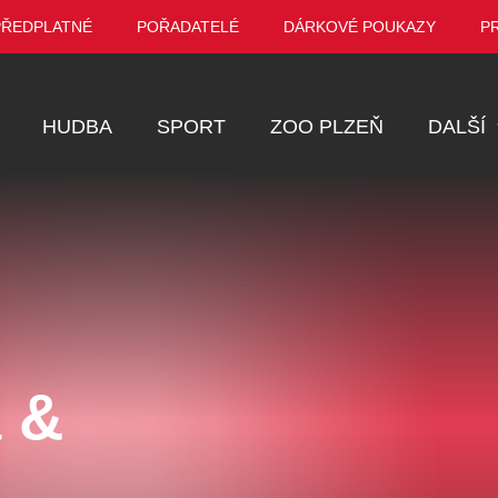
PŘEDPLATNÉ
POŘADATELÉ
DÁRKOVÉ POUKAZY
P
HUDBA
SPORT
ZOO PLZEŇ
DALŠÍ
Muzikál
Festival
Prohlídky
Ostatní
Pro děti
a &
Kino
VEL ŠPORCL -
Manželé v nesnázích -
Enigmatické v
EBEL WITH THE
Open Air
aneb Láska až
UE VIOLIN