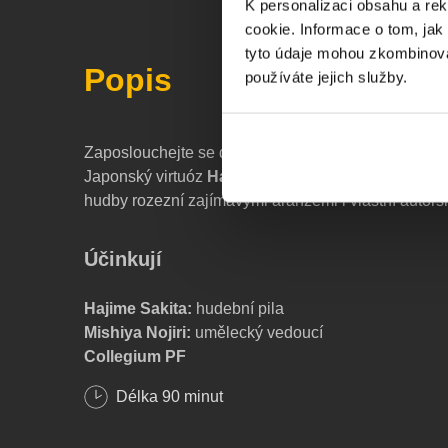
K personalizaci obsahu a re
cookie. Informace o tom, jak
tyto údaje mohou zkombinovat
Popis
používáte jejich služby.
Zaposlouchejte se do tónů neradičního nástroje – h
Japonský virtuóz
Hajime Sakita
za doprovodu Col
hudby rozezní zajímavými aranžemi i vlastní autors
Účinkují
Hajime Sakita:
hudební pila
Mishiya Nojiri:
umělecký vedoucí
Collegium PF
Délka
90
minut