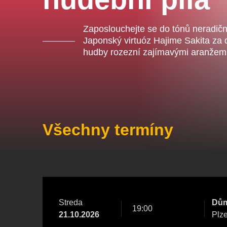
Ce
ka
Zaposlouchejte se do tónů neradiční
Japonský virtuóz Hajime Sakita za
hudby rozezní zajímavými aranžemi 
Ostatní hledají
Nejnavštěvovanější
doporučujeme
premiéra
Všechny termíny
divadlopluto
djkt
Streda
Dům
19:00
21.10.2026
Plz