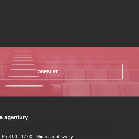
ODESLAT
 a agentury
- Pá 8:00 - 17:00 - Mimo státní svátky.