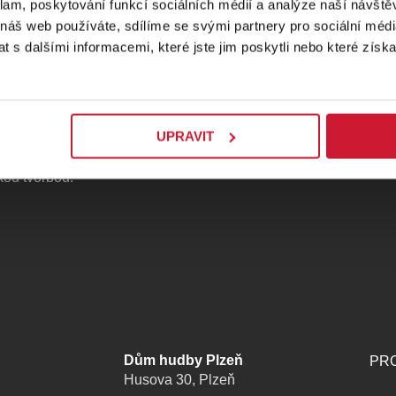
klam, poskytování funkcí sociálních médií a analýze naší návšt
 náš web používáte, sdílíme se svými partnery pro sociální média
 s dalšími informacemi, které jste jim poskytli nebo které získa
udební pily.
UPRAVIT
legia PF Dům
kou tvorbou.
Dům hudby Plzeň
PRO
Husova 30, Plzeň