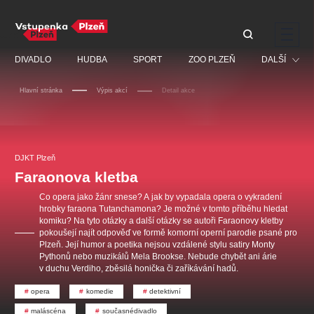
Doporučujeme
DIVADLO
HUDBA
SPORT
ZOO PLZEŇ
DALŠÍ
Hlavní stránka
Výpis akcí
Detail akce
Muzikál
Festival
Discopříběh 40 let
PAVEL ŠPORCL -
Manželé v nesnázích -
Prohlídky
REBEL WITH THE BLUE
Open Air
DJKT Plzeň
JARO EVENT s.r.o.
VIOLIN
Ostatní
Veselá scéna Kalikovský
Faraonova kletba
Centrální rezervační
mlýn
kancelář
Pro děti
Co opera jako žánr snese? A jak by vypadala opera o vykradení
hrobky faraona Tutanchamona? Je možné v tomto příběhu hledat
Kino
komiku? Na tyto otázky a další otázky se autoři Faraonovy kletby
pokoušejí najít odpověď ve formě komorní operní parodie psané pro
Ostatní hledají
Plzeň. Její humor a poetika nejsou vzdálené stylu satiry Monty
Pythonů nebo muzikálů Mela Brookse. Nebude chybět ani árie
v duchu Verdiho, zběsilá honička či zaříkávání hadů.
Nejnavštěvovanější
opera
komedie
detektivní
doporučujeme
premiéra
komedie
letníscéna
maláscéna
současnédivadlo