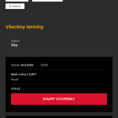
koncert
klasickáhudba
zooplzeň
divadlopluto
rodinné
djkt
skupovaplzeň2026
Všechny termíny
Datum
Vše
Streda
30.9.2026
19:00
Malá scéna | DJKT
Plzeň
279 Kč
KOUPIT VSTUPENKY