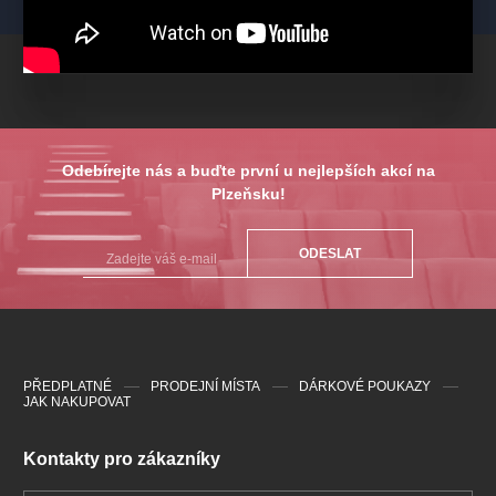
Odebírejte nás a buďte první u nejlepších akcí na
Plzeňsku!
ODESLAT
PŘEDPLATNÉ
PRODEJNÍ MÍSTA
DÁRKOVÉ POUKAZY
JAK NAKUPOVAT
Kontakty pro zákazníky