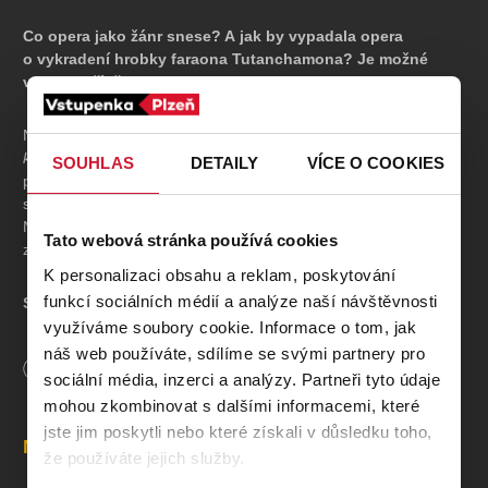
Co opera jako žánr snese? A jak by vypadala opera
o vykradení hrobky faraona Tutanchamona? Je možné
v tomto příběhu hledat komiku?
Na tyto otázky a další otázky se autoři
Faraonovy
kletby
pokoušejí najít odpověď ve formě komorní operní
SOUHLAS
DETAILY
VÍCE O COOKIES
parodie psané pro Plzeň. Její humor a poetika nejsou vzdálené
stylu satiry Monty Pythonů nebo muzikálů Mela Brookse.
Nebude chybět ani árie v duchu Verdiho, zběsilá honička či
Tato webová stránka používá cookies
zaříkávání hadů.
K personalizaci obsahu a reklam, poskytování
funkcí sociálních médií a analýze naší návštěvnosti
Světová premiéra
8. 3. 2025
využíváme soubory cookie. Informace o tom, jak
náš web používáte, sdílíme se svými partnery pro
TVŮRCI A OBSAZENÍ
Délka
140
minut
sociální média, inzerci a analýzy. Partneři tyto údaje
mohou zkombinovat s dalšími informacemi, které
Hudební nastudování a dirigent
: Jiří Petrdlík
Režie
: Rocc
jste jim poskytli nebo které získali v důsledku toho,
Místa
Scéna a kostýmy
: Rocc
že používáte jejich služby.
Pohybová spolupráce
: Vojtěch Jansa, Kristýna Miškolciová