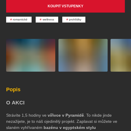
koncert
klasickáhudba
zooplzeň
divadlopluto
KOUPIT VSTUPENKY
djkt
skupovaplzeň2026
romantické
wellness
prohlídky
Popis
O AKCI
Strávíte 1,5 hodiny ve
vířivce v Pyramidě
. To nikde jinde
nezažijete, je to náš ojedinělý projekt. Zaplavat si můžete ve
slaném vyhřívaném
bazénu v egyptském stylu