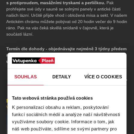
s protiproudem, masážními tryskami a perličkou.
Pak
prohřejete své údy v sauně se solnými panely v antické části
našich lázní. Určitě přijde vhod i obložená mísa a sekt. V našem
Antickém chrámu můžete pobývat od 20 hodin večer do 9 hodin
ráno. Pak na vás čeká skvělá snídaně v čajovně, která je
součástí lázní.
Termín dle dohody - objednávajte nejméně 3 týdny předem
na telefonu 603 104 140 v čase od 11.30 do 14.30 hod.
u paní Peteříkové
Balíček obsahuje:
SOUHLAS
DETAILY
VÍCE O COOKIES
PROFIL POŘADATELE ANTICKÉ LÁZNĚ
Od 20.30 - 22.00 hod. vířivku v pyramidě s odpočinkem ve
Skalním chrámu pod hvězdnou oblohou Orionu v zavěšených
Tato webová stránka používá cookies
Mohlo by se vám líbit
houpačkách
K personalizaci obsahu a reklam, poskytování
VŠECHNY AKCE
funkcí sociálních médií a analýze naší návštěvnosti
Od 20.30 - 22.00 hod. slaný vyhřívaný bazén s masážními
využíváme soubory cookie. Informace o tom, jak
tryskami, perličkou a protiproudem v egyptském stylu
náš web používáte, sdílíme se svými partnery pro