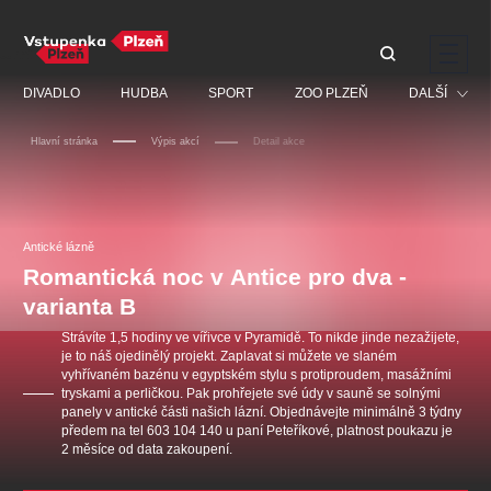
Doporučujeme
DIVADLO
HUDBA
SPORT
ZOO PLZEŇ
DALŠÍ
Hlavní stránka
Výpis akcí
Detail akce
Muzikál
Festival
Discopříběh 40 let
PAVEL ŠPORCL -
Manželé v nesnázích -
Prohlídky
REBEL WITH THE BLUE
Open Air
Antické lázně
JARO EVENT s.r.o.
VIOLIN
Ostatní
Veselá scéna Kalikovský
Romantická noc v Antice pro dva -
Centrální rezervační
mlýn
kancelář
varianta B
Pro děti
Strávíte 1,5 hodiny ve vířivce v Pyramidě. To nikde jinde nezažijete,
Kino
je to náš ojedinělý projekt. Zaplavat si můžete ve slaném
vyhřívaném bazénu v egyptském stylu s protiproudem, masážními
Ostatní hledají
tryskami a perličkou. Pak prohřejete své údy v sauně se solnými
panely v antické části našich lázní. Objednávejte minimálně 3 týdny
Nejnavštěvovanější
předem na tel 603 104 140 u paní Peteříkové, platnost poukazu je
2 měsíce od data zakoupení.
doporučujeme
premiéra
komedie
letníscéna