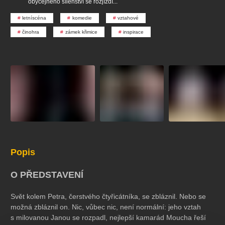
obyčejného šílenství se rozjíždí...
koncert
klasickáhudba
zooplzeň
divadlopluto
letníscéna
komedie
vztahové
djkt
skupovaplzeň2026
činohra
zámek křimice
inspirace
Popis
O PŘEDSTAVENÍ
Svět kolem Petra, čerstvého čtyřicátníka, se zbláznil. Nebo se
možná zbláznil on. Nic, vůbec nic, není normální: jeho vztah
s milovanou Janou se rozpadl, nejlepší kamarád Moucha řeší