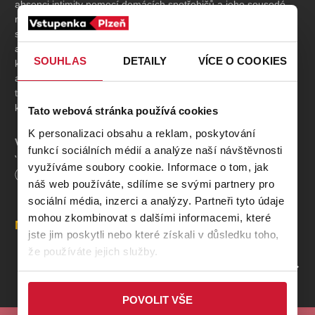
absenci intimity pomocí domácích spotřebičů a jeho sousedé
mu platí za to, že se na ně dívá. Ani Petrovi rodiče nejsou zcela
standardní. Dominantní matka je posedlá dobročinností
a submisivní otec, který kdysi namlouval komentáře
SOUHLAS
DETAILY
VÍCE O COOKIES
k socialistickým týdeníkům je v rozkoukávající se demokracii
a nefunkčním vztahu tak nějak ztracený. A když se k tomu přidá
trocha černé magie, kolotoč komických situací plných absurdity
každodenního obyčejného šílenství se rozjíždí...
Tato webová stránka používá cookies
K personalizaci obsahu a reklam, poskytování
V
přírodních
prostorách zámeckého parku rodiny Lobkowiczů
funkcí sociálních médií a analýze naší návštěvnosti
v
Křimicích
.
využíváme soubory cookie. Informace o tom, jak
Délka
90
minut
náš web používáte, sdílíme se svými partnery pro
TVŮRCI
sociální média, inzerci a analýzy. Partneři tyto údaje
mohou zkombinovat s dalšími informacemi, které
Autor:
Petr Zelenka
Místa
jste jim poskytli nebo které získali v důsledku toho,
Režie:
Michaela Adámková
že používáte jejich služby.
PROFIL POŘADATELE DIVADELNÍ SPOLEK JEZÍRKO
POVOLIT VŠE