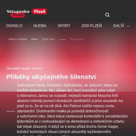
Doporučujeme
DIVADLO
HUDBA
SPORT
ZOO PLZEŇ
DALŠÍ
Hlavní stránka
Výpis akcí
Detail akce
Muzikál
Festival
Discopříběh 40 let
PAVEL ŠPORCL -
Manželé v nesnázích -
Prohlídky
REBEL WITH THE BLUE
Open Air
Divadelní spolek Jezírko
JARO EVENT s.r.o.
VIOLIN
Ostatní
Veselá scéna Kalikovský
Příběhy obyčejného šílenství
Centrální rezervační
mlýn
kancelář
Pro děti
Svět kolem Petra, čerstvého čtyřicátníka, se zbláznil. Nebo se
možná zbláznil on. Nic, vůbec nic, není normální: jeho vztah
Kino
s milovanou Janou se rozpadl, nejlepší kamarád Moucha řeší
absenci intimity pomocí domácích spotřebičů a jeho sousedé mu
Ostatní hledají
platí za to, že se na ně dívá. Ani Petrovi rodiče nejsou zcela
standardní. Dominantní matka je posedlá dobročinností
a submisivní otec, který kdysi namlouval komentáře k socialistickým
Nejnavštěvovanější
týdeníkům je v rozkoukávající se demokracii a nefunkčním vztahu
tak nějak ztracený. A když se k tomu přidá trocha černé magie,
doporučujeme
premiéra
komedie
letníscéna
kolotoč komických situací plných absurdity každodenního