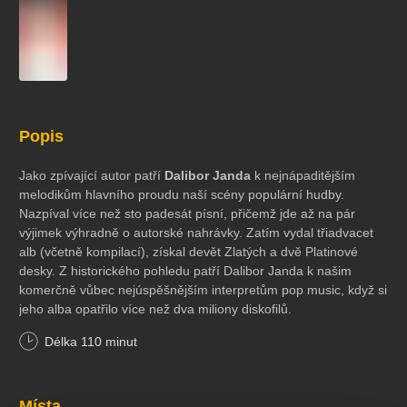
koncert
klasickáhudba
zooplzeň
divadlopluto
djkt
skupovaplzeň2026
Popis
Jako zpívající autor patří
Dalibor Janda
k nejnápaditějším
melodikům hlavního proudu naší scény populární hudby.
Nazpíval více než sto padesát písní, přičemž jde až na pár
výjimek výhradně o autorské nahrávky. Zatím vydal třiadvacet
alb (včetně kompilací), získal devět Zlatých a dvě Platinové
desky. Z historického pohledu patří Dalibor Janda k našim
komerčně vůbec nejúspěšnějším interpretům pop music, když si
jeho alba opatřilo více než dva miliony diskofilů.
Délka
110
minut
Místa