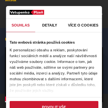
PROFIL POŘADATELE PLZEŇ 5 – KŘIMICE
SOUHLAS
DETAILY
VÍCE O COOKIES
Ukázka představení
Tato webová stránka používá cookies
K personalizaci obsahu a reklam, poskytování
funkcí sociálních médií a analýze naší návštěvnosti
využíváme soubory cookie. Informace o tom, jak
náš web používáte, sdílíme se svými partnery pro
sociální média, inzerci a analýzy. Partneři tyto údaje
mohou zkombinovat s dalšími informacemi, které
jste jim poskytli nebo které získali v důsledku toho,
že používáte jejich služby.
POVOLIT VŠE