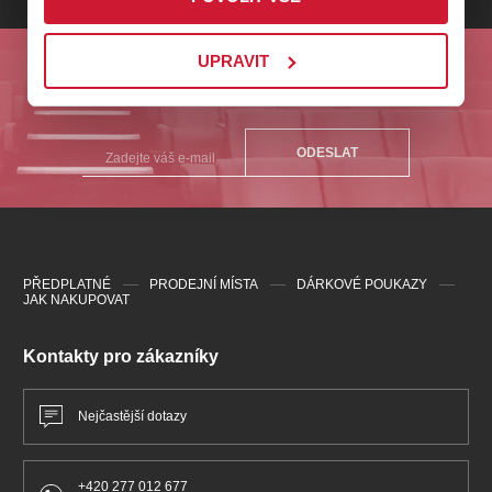
UPRAVIT
Odebírejte nás a buďte první u nejlepších akcí na
Plzeňsku!
ODESLAT
PŘEDPLATNÉ
PRODEJNÍ MÍSTA
DÁRKOVÉ POUKAZY
JAK NAKUPOVAT
Kontakty pro zákazníky
Nejčastější dotazy
+420 277 012 677