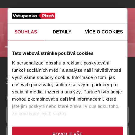
koncert
klasickáhudba
zooplzeň
divadlopluto
djkt
skupovaplzeň2026
Odebírejte nás a buďte první u nejlepších akcí na
Plzeňsku!
SOUHLAS
DETAILY
VÍCE O COOKIES
ODESLAT
Tato webová stránka používá cookies
K personalizaci obsahu a reklam, poskytování
funkcí sociálních médií a analýze naší návštěvnosti
využíváme soubory cookie. Informace o tom, jak
PŘEDPLATNÉ
PRODEJNÍ MÍSTA
DÁRKOVÉ POUKAZY
JAK NAKUPOVAT
náš web používáte, sdílíme se svými partnery pro
sociální média, inzerci a analýzy. Partneři tyto údaje
Kontakty pro zákazníky
mohou zkombinovat s dalšími informacemi, které
jste jim poskytli nebo které získali v důsledku toho,
že používáte jejich služby.
Nejčastější dotazy
POVOLIT VŠE
+420 277 012 677