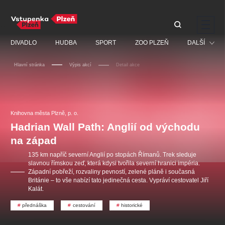
Doporučujeme
DIVADLO
HUDBA
SPORT
ZOO PLZEŇ
DALŠÍ
Hlavní stránka
Výpis akcí
Detail akce
Muzikál
Festival
Discopříběh 40 let
PAVEL ŠPORCL -
Manželé v nesnázích -
Prohlídky
REBEL WITH THE BLUE
Open Air
Knihovna města Plzně, p. o.
JARO EVENT s.r.o.
VIOLIN
Ostatní
Veselá scéna Kalikovský
Hadrian Wall Path: Anglií od východu
Centrální rezervační
mlýn
kancelář
na západ
Pro děti
135 km napříč severní Anglií po stopách Římanů. Trek sleduje
Kino
slavnou římskou zeď, která kdysi tvořila severní hranici impéria.
Západní pobřeží, rozvaliny pevností, zelené pláně i současná
Ostatní hledají
Británie – to vše nabízí tato jedinečná cesta. Vypráví cestovatel Jiří
Kalát.
Nejnavštěvovanější
přednáška
cestování
historické
doporučujeme
premiéra
komedie
letníscéna