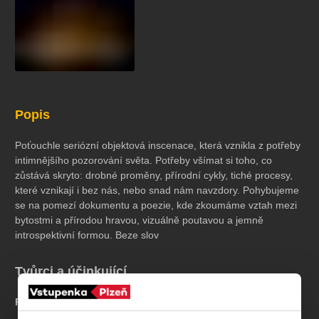
koncert
klasickáhudba
zooplzeň
divadlopluto
djkt
skupovaplzeň2026
Popis
Poťouchle seriózní objektová inscenace, která vznikla z potřeby
intimnějšího pozorování světa. Potřeby všímat si toho, co
zůstává skryto: drobné proměny, přírodní cykly, tiché procesy,
které vznikají i bez nás, nebo snad nám navzdory. Pohybujeme
se na pomezí dokumentu a poezie, kde zkoumáme vztah mezi
bytostmi a přírodou hravou, vizuálně poutavou a jemně
introspektivní formou. Beze slov
Tvůrci a účinkující
Režie:
Bibi Stevens, Nebe Motýlová