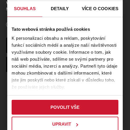
Vilém Blodek
SOUHLAS
DETAILY
VÍCE O COOKIES
Milostné písně
Bohuslav Martinů
Délka
90
minut
Tato webová stránka používá cookies
Variace na slovenskou píseň pro violoncello a klavír, H. 378
K personalizaci obsahu a reklam, poskytování
Antonín Dvořák
funkcí sociálních médií a analýze naší návštěvnosti
Autor
Bohuslav Martinů
V národním tónu, op. 73
využíváme soubory cookie. Informace o tom, jak
náš web používáte, sdílíme se svými partnery pro
Účinkující
Autor
Antonín Dvořák
Hudba
Leoš Janáček
sociální média, inzerci a analýzy. Partneři tyto údaje
mohou zkombinovat s dalšími informacemi, které
Michaela Zajmi:
mezzosoprán
jste jim poskytli nebo které získali v důsledku toho,
Bledar Zajmi:
violoncello
že používáte jejich služby.
Daniel Wiesner:
klavír
POVOLIT VŠE
UPRAVIT