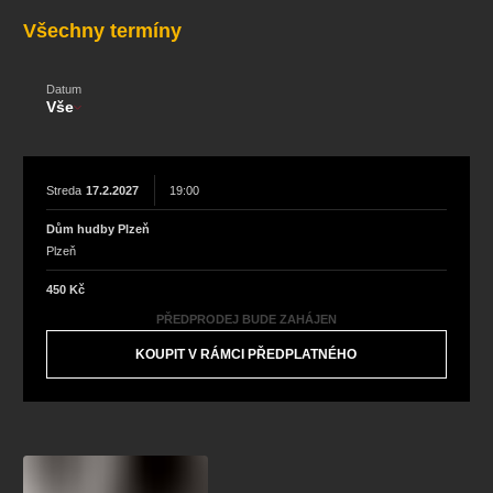
koncert
klasickáhudba
zooplzeň
divadlopluto
Všechny termíny
djkt
skupovaplzeň2026
Datum
Vše
Streda
17.2.2027
19:00
Dům hudby Plzeň
Plzeň
450 Kč
PŘEDPRODEJ BUDE ZAHÁJEN
KOUPIT V RÁMCI PŘEDPLATNÉHO