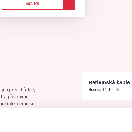
498 Kč
Betlémská kaple
. její předchůdce,
Husova 14, Plzeň
001 a působíme
pecializujeme se
ch. Za 17 let
ty na trhu působí,
ěstech České