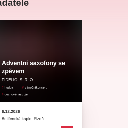
adatele
Veselá scéna Kalikovský
Veselá scéna K
ntrální rezervační
mlýn
mlýn
ncelář
Adventní saxofony se
komedie
letníscéna
koncert
klasickáhudba
zpěvem
skupovaplzeň2026
FIDELIO, S. R. O.
hudba
vánočníkoncert
dechovénástroje
6.12.2026
Betlémská kaple
,
Plzeň