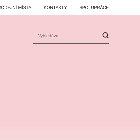
RODEJNÍ MÍSTA
KONTAKTY
SPOLUPRÁCE
ariace
Tak to jsme ještě
VEČER LEGEND
 za hrob
neviděli, Marie
Zámek Manětín