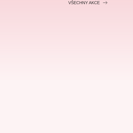
alikovský
Veselá scéna Kalikovský
VŠECHNY AKCE
mlýn
zooplzeň