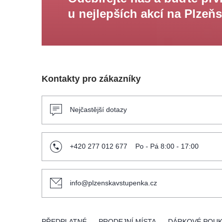
u nejlepších akcí na Plzeň
- koncerty pro uzavrené turistické skupiny
- zajištení koncertů pěveckých sborů
Kontakty pro zákazníky
- tématické koncerty
- koncerty při slavnostních príležitostech
Nejčastější dotazy
- pri podnikových slavnostech
+420 277 012 677
Po - Pá 8:00 - 17:00
info@plzenskavstupenka.cz
PŘEDPLATNÉ
PRODEJNÍ MÍSTA
DÁRKOVÉ POU