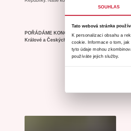
Republiky. Naše koncerty vyposlechlo více než 42
SOUHLAS
Tato webová stránka použív
POŘÁDÁME KONCERTY pro veřejnost v Praze, B
K personalizaci obsahu a re
Králové a Českých Budějovicích:
cookie. Informace o tom, jak
tyto údaje mohou zkombinovat
používáte jejich služby.
klasické hudby
swingové a jazzové hudby
filmové a muzikálové hudby
revivaly např. ABBA a Beatles