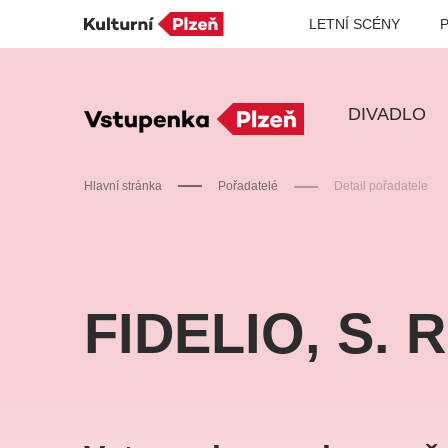
LETNÍ SCÉNY
DIVADLO
Hlavní stránka
Pořadatelé
Detail pořadatele
Doporučujeme
FIDELIO, S. R
Discopříběh 40 let
PA
R
JARO EVENT s.r.o.
BL