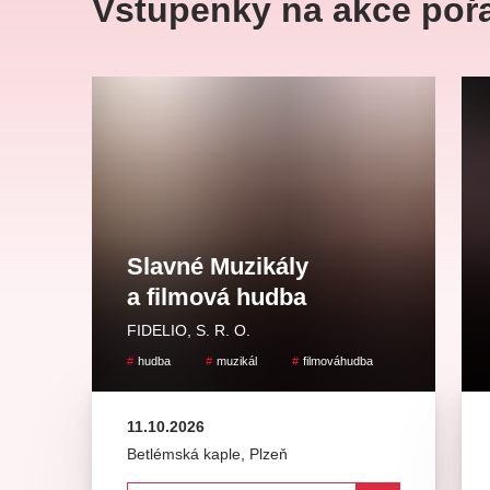
Vstupenky na akce poř
Ce
ka
Ostatní hledají
Nejnavštěvovanější
doporučujeme
premiéra
Slavné Muzikály
divadlopluto
djkt
a filmová hudba
FIDELIO, S. R. O.
hudba
muzikál
filmováhudba
11.10.2026
Betlémská kaple
,
Plzeň