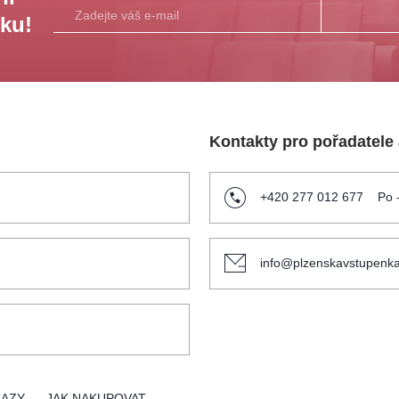
sku!
Kontakty pro pořadatele
+420 277 012 677
Po 
info@plzenskavstupenka
KAZY
JAK NAKUPOVAT