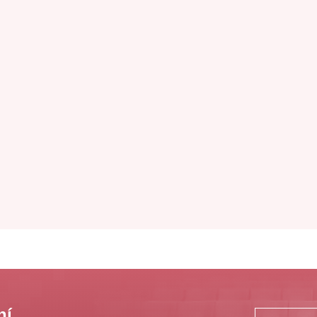
y připravíme na
například:
ní