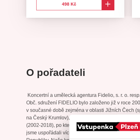
498 Kč
O pořadateli
Koncertní a umělecká agentura Fidelio, s. r. o. resp
Obč. sdružení FIDELIO bylo založeno již v roce 2
v současné době zejména v oblasti Jižních Čech (s
na Český Krumlov), v Praze, v Plzni a dalších měste
(2002-2018), po kterou sdružení a navazující subjek
jsme uspořádali více než 500 koncertů v mnoha m