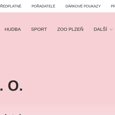
PŘEDPLATNÉ
POŘADATELÉ
DÁRKOVÉ POUKAZY
P
HUDBA
SPORT
ZOO PLZEŇ
DALŠÍ
Muzikál
Festival
Prohlídky
Ostatní
. O.
Pro děti
Kino
VEL ŠPORCL -
Manželé v nesnázích -
Enigmatické v
EBEL WITH THE
Open Air
aneb Láska až
UE VIOLIN