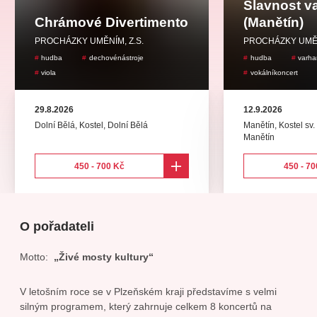
Slavnost v
koncert
klasickáhudba
zooplzeň
divadlopluto
Chrámové Divertimento
(Manětín)
djkt
skupovaplzeň2026
PROCHÁZKY UMĚNÍM, Z.S.
PROCHÁZKY UMĚN
hudba
dechovénástroje
hudba
varha
viola
vokálníkoncert
29.8.2026
12.9.2026
Dolní Bělá, Kostel
,
Dolní Bělá
Manětín, Kostel sv.
Manětín
450 - 700 Kč
450 - 70
O pořadateli
Motto:
„Živé mosty kultury“
V letošním roce se v Plzeňském kraji představíme s velmi
silným programem, který zahrnuje celkem 8 koncertů na