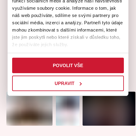
funkcí sociálních médií a analýze naší návštěvnosti
využíváme soubory cookie. Informace o tom, jak
V souladu s naším mottem klademe důraz na národní
náš web používáte, sdílíme se svými partnery pro
hrdost.
Uvádíme českou hudbu a českou soudobou hudbu
sociální média, inzerci a analýzy. Partneři tyto údaje
za přítomnosti skladatelů v přístupných dramaturgiích. Je pro
mohou zkombinovat s dalšími informacemi, které
nás velmi důležitá edukace mládeže a přiblížení národního
jste jim poskytli nebo které získali v důsledku toho,
kulturního odkazu této skupině, která bude rozhodovat
že používáte jejich služby.
o budoucnosti národa.
V Plzeňském regionu podporujeme opravy vybraných
POVOLIT VŠE
kulturních památek. Vstupné je po skončení festivalového
ročníku předáno představitelům spravujícím vybranou
kulturní památku, na jejíž opravu je částka věnována.
UPRAVIT