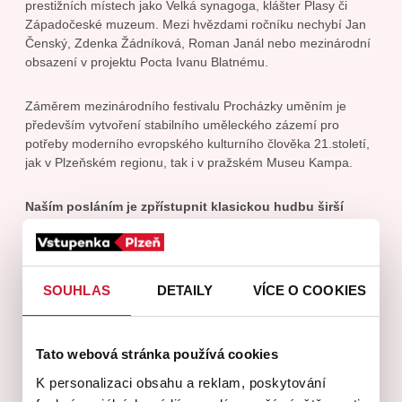
prestižních místech jako Velká synagoga, klášter Plasy či
Západočeské muzeum. Mezi hvězdami ročníku nechybí Jan
Čenský, Zdenka Žádníková, Roman Janál nebo mezinárodní
obsazení v projektu Pocta Ivanu Blatnému.
Záměrem mezinárodního festivalu Procházky uměním je
především vytvoření stabilního uměleckého zázemí pro
potřeby moderního evropského kulturního člověka 21.století,
jak v Plzeňském regionu, tak i v pražském Museu Kampa.
Naším posláním je zpřístupnit klasickou hudbu širší
veřejnosti a mládeži a šířit povědomí o její dostupnosti
atraktivní formou
, plně využít nové komunikační prostředky
v rámci propagace a rozvinout potenciál vizuálního přenosu
Západočeské muzeum
koncertů díky sociálním sítím.
Kopeckého sady, Plzeň
SOUHLAS
DETAILY
VÍCE O COOKIES
Přinášíme originální hudební dramaturgie, které posunují
představy o klasické hudbě a podporují získání respektu
Tato webová stránka používá cookies
festivalu v rámci domácího a Evropského kontextu. Usilujeme
K personalizaci obsahu a reklam, poskytování
o vytvoření silného zázemí pro realizaci a tvoření uměleckých
projektů.