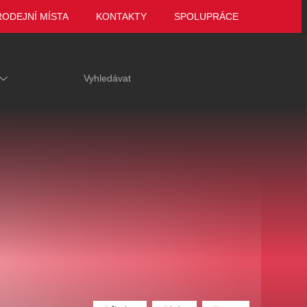
RODEJNÍ MÍSTA
KONTAKTY
SPOLUPRÁCE
ariace
Tak to jsme ještě
VEČER LEGEND
 za hrob
neviděli, Marie
Zámek Manětín