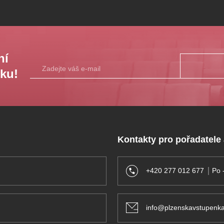
entem DJKT
ní
sku!
alší
Kontakty pro pořadatele
, než kdybyste si
+420 277 012 677
Po 
 jestli
info@plzenskavstupenka
ete místo