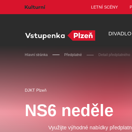
LETNÍ SCÉNY
DIVADLO
Hlavní stránka
Předplatné
Detail předplatného
Doporučujeme
DJKT Plzeň
NS6 neděle
Discopříběh 40 let
PA
R
Využijte výhodné nabídky předplat
JARO EVENT s.r.o.
BL