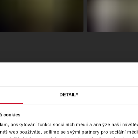
DETAILY
áte vždy lepší
NOVÁ SCÉNA | D
á cookies
to předplatné
Palackého náměstí 30, Plz
klam, poskytování funkcí sociálních médií a analýze naší návšt
Nové scéně
 náš web používáte, sdílíme se svými partnery pro sociální média
et
Inside
.