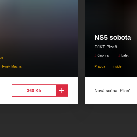
u rozsahu
 scéně
NS5 sobota
DJKT Plzeň
činohra
balet
bízíme se slevou
el
el Hynek Mácha
Pravda
Inside
ám z kapacitních
á ve své skupině
Nová scéna
,
Plzeň
360 Kč
edplatnému
kladně