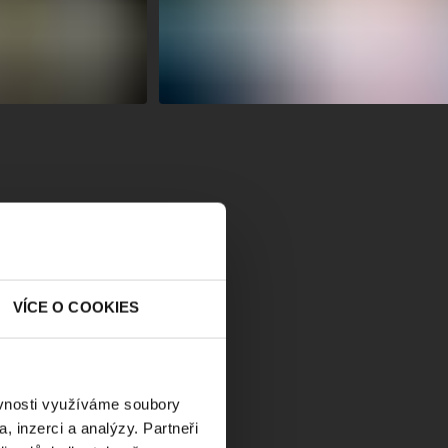
VÍCE O COOKIES
JKT
eň
ěvnosti využíváme soubory
, inzerci a analýzy. Partneři