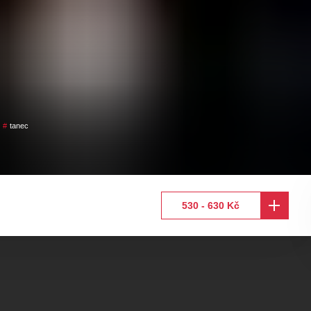
tanec
530 - 630 Kč