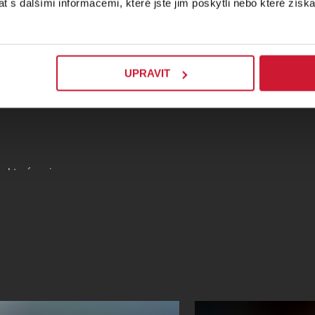
 s dalšími informacemi, které jste jim poskytli nebo které získa
elná představení,
ci svého
a
Klec bláznů
 rozsahu
UPRAVIT
scéně s možností
e kterým si
dky uvedené
penky)
 která máte
026
pouze