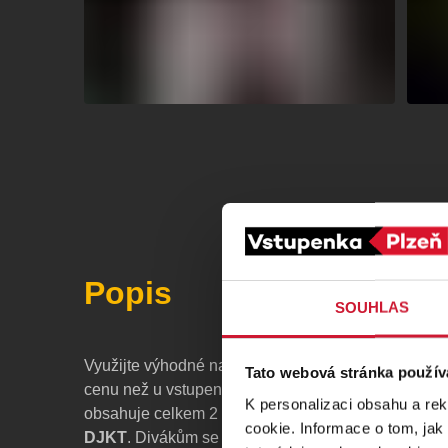
Popis
SOUHLAS
Využijte výhodné nabídky předplatného, s kterým m
Tato webová stránka použív
cenu než u vstupenek na jednotlivé představení. To
K personalizaci obsahu a re
obsahuje celkem 2 pevně zařazená představení na
cookie. Informace o tom, jak
DJKT
. Divákům se představí činohra
Pravda
a bal