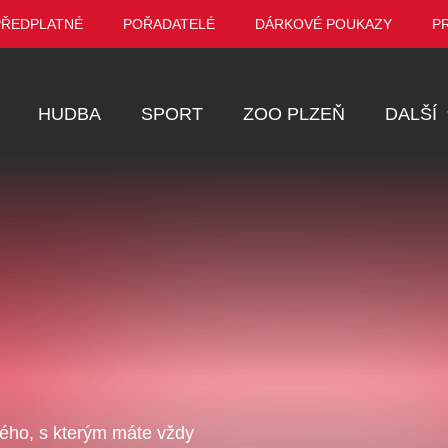
PŘEDPLATNÉ
POŘADATELÉ
DÁRKOVÉ POUKAZY
P
HUDBA
SPORT
ZOO PLZEŇ
DALŠÍ
Muzikál
Festival
Prohlídky
Ostatní
Pro děti
Kino
VEL ŠPORCL -
Manželé v nesnázích -
Enigmatické v
EBEL WITH THE
Open Air
aneb Láska až
ného, s kterým máte vždy
UE VIOLIN