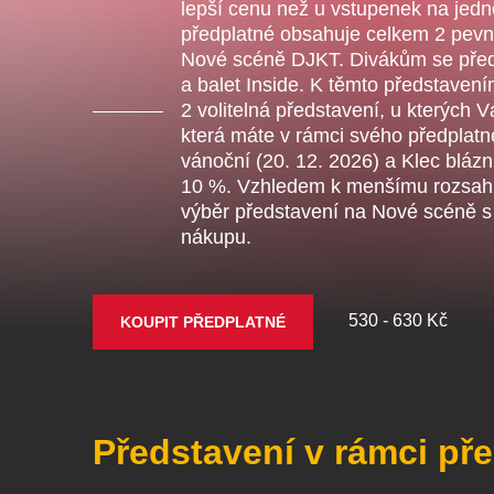
lepší cenu než u vstupenek na jedno
Ce
předplatné obsahuje celkem 2 pevn
ka
Nové scéně DJKT. Divákům se před
a balet Inside. K těmto představen
2 volitelná představení, u kterých
Ostatní hledají
která máte v rámci svého předplat
vánoční (20. 12. 2026) a Klec blázn
10 %. Vzhledem k menšímu rozsahu 
Nejnavštěvovanější
výběr představení na Nové scéně s
nákupu.
doporučujeme
premiéra
divadlopluto
djkt
530 - 630 Kč
KOUPIT PŘEDPLATNÉ
Představení v rámci př