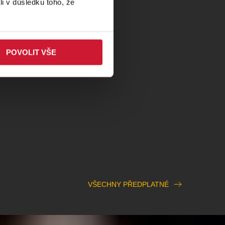
li v důsledku toho, že
POVOLIT VŠE
VŠECHNY PŘEDPLATNÉ