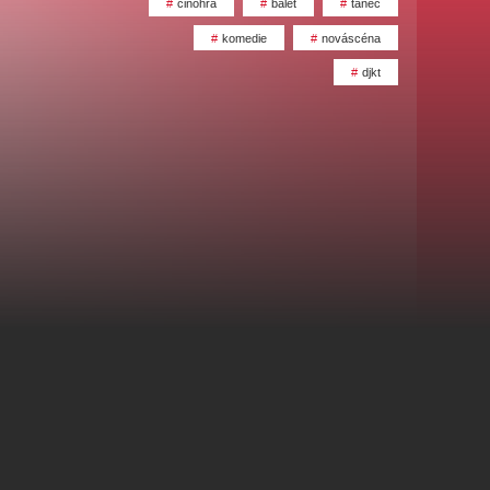
činohra
balet
tanec
alikovský
Veselá scéna Kalikovský
mlýn
komedie
nováscéna
djkt
zooplzeň