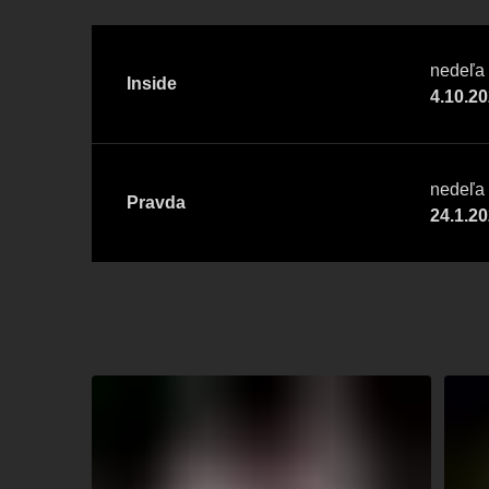
nedeľa
Inside
4.10.2
nedeľa
Pravda
24.1.2