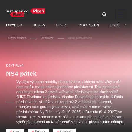
Doporučujeme
DIVADLO
HUDBA
SPORT
ZOO PLZEŇ
DALŠÍ
Hlavní stránka
Předplatné
Detail předplatného
Muzikál
Festival
Discopříběh 40 let
PAVEL ŠPORCL -
Manželé v nesnázích -
Prohlídky
DJKT Plzeň
REBEL WITH THE BLUE
Open Air
JARO EVENT s.r.o.
VIOLIN
Ostatní
Veselá scéna Kalikovský
NS4 pátek
Centrální rezervační
mlýn
kancelář
Pro děti
Využijte výhodné nabídky předplatného, s kterým máte vždy lepší
cenu než u vstupenek na jednotlivé představení. Toto předplatné
Kino
obsahuje celkem 2 pevně zařazená představení na Nové scéně
DJKT. Divákům se představí činohra Pravda a balet Inside. K těmto
Ostatní hledají
představením si můžete dokoupit až 2 volitelná představení,
u kterých Vám garantujeme místa, která máte v rámci svého
předplatného: My Fair Lady (2. 10. 2026) a Dracula (9. 4. 2027) se
Nejnavštěvovanější
slevou 10 %. Vzhledem k menšímu rozsahu předplatného připravili
výběr představení na Nové scéně s možností přednostního nákupu.
doporučujeme
premiéra
komedie
letníscéna
balet
činohra
komedie