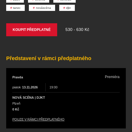
koncert
klasickáhudba
zooplzeň
divadlopluto
tanec
nováscéna
djkt
djkt
skupovaplzeň2026
530 - 630 Kč
KOUPIT PŘEDPLATNÉ
Představení v rámci předplatného
Premiéra
Pravda
piatok
13.11.2026
19:00
NOVÁ SCÉNA | DJKT
Plzeň
0 Kč
POUZE V RÁMCI PŘEDPLATNÉHO