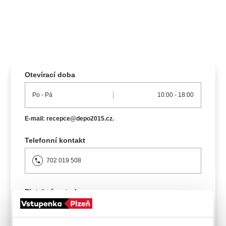
koncert
klasickáhudba
zooplzeň
divadlopluto
djkt
skupovaplzeň2026
Otevírací doba
Po
- Pá
10:00 - 18:00
E-mail: recepce@depo2015.cz.
Telefonní kontakt
702 019 508
Platební metody
Platební kartou