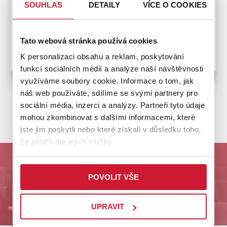
SOUHLAS
DETAILY
VÍCE O COOKIES
Tato webová stránka používá cookies
Bezbariérový přístup
K personalizaci obsahu a reklam, poskytování
funkcí sociálních médií a analýze naší návštěvnosti
využíváme soubory cookie. Informace o tom, jak
náš web používáte, sdílíme se svými partnery pro
sociální média, inzerci a analýzy. Partneři tyto údaje
ZPĚT NA PRODEJNÍ MÍSTA
mohou zkombinovat s dalšími informacemi, které
jste jim poskytli nebo které získali v důsledku toho,
že používáte jejich služby.
Odebírejte nás a buďte první u nejlepších akcí na
Plzeňsku!
POVOLIT VŠE
ODESLAT
UPRAVIT