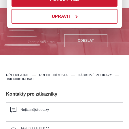
UPRAVIT
Odebírejte nás a buďte první u nejlepších akcí na
Plzeňsku!
ODESLAT
PŘEDPLATNÉ
PRODEJNÍ MÍSTA
DÁRKOVÉ POUKAZY
JAK NAKUPOVAT
Kontakty pro zákazníky
Nejčastější dotazy
+420 277 012 677