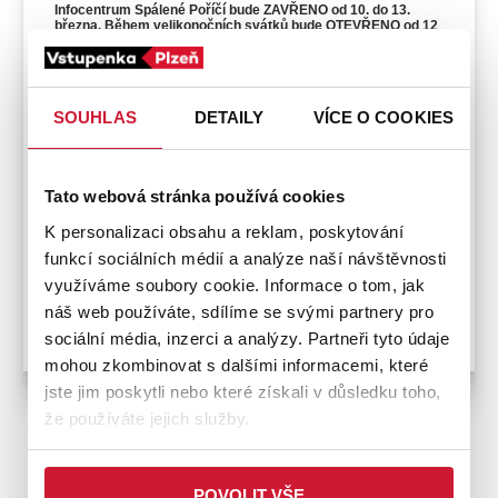
Infocentrum Spálené Poříčí bude ZAVŘENO od 10. do 13.
března. Během velikonočních svátků bude OTEVŘENO od 12
do 17 hodin.
Telefonní kontakt
SOUHLAS
DETAILY
VÍCE O COOKIES
605 368 410
Tato webová stránka používá cookies
Platební metody
K personalizaci obsahu a reklam, poskytování
funkcí sociálních médií a analýze naší návštěvnosti
využíváme soubory cookie. Informace o tom, jak
náš web používáte, sdílíme se svými partnery pro
Bezbariérový přístup
sociální média, inzerci a analýzy. Partneři tyto údaje
mohou zkombinovat s dalšími informacemi, které
jste jim poskytli nebo které získali v důsledku toho,
že používáte jejich služby.
ZPĚT NA PRODEJNÍ MÍSTA
POVOLIT VŠE