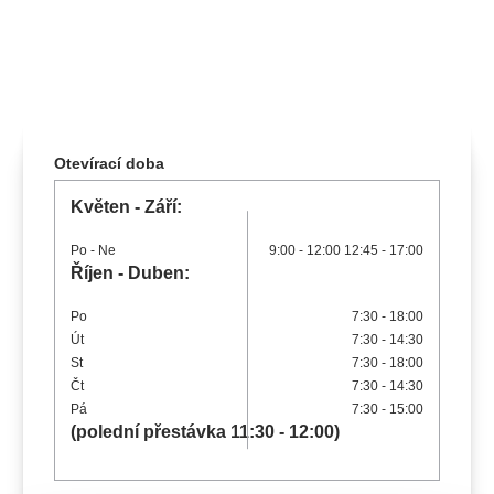
koncert
klasickáhudba
zooplzeň
divadlopluto
djkt
skupovaplzeň2026
Otevírací doba
Květen - Září:
Po
- Ne
9:00
-
12:00
12:45
-
17:00
Říjen - Duben:
Po
7:30 - 18:00
Út
7:30 - 14:30
St
7:30 - 18:00
Čt
7:30 - 14:30
Pá
7:30 - 15:00
(polední přestávka 11:30 - 12:00)