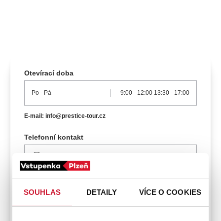
koncert
klasickáhudba
zooplzeň
divadlopluto
djkt
skupovaplzeň2026
Otevírací doba
Po
- Pá
9:00
-
12:00
13:30
-
17:00
E-mail: info@prestice-tour.cz
Telefonní kontakt
377 982 637
Platební metody
SOUHLAS
DETAILY
VÍCE O COOKIES