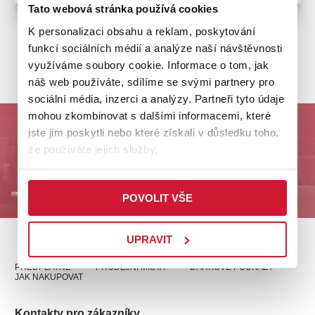
Tato webová stránka používá cookies
K personalizaci obsahu a reklam, poskytování
funkcí sociálních médií a analýze naší návštěvnosti
ZPĚT NA PRODEJNÍ MÍSTA
využíváme soubory cookie. Informace o tom, jak
náš web používáte, sdílíme se svými partnery pro
sociální média, inzerci a analýzy. Partneři tyto údaje
mohou zkombinovat s dalšími informacemi, které
Odebírejte nás a buďte první u nejlepších akcí na
jste jim poskytli nebo které získali v důsledku toho,
Plzeňsku!
že používáte jejich služby.
ODESLAT
POVOLIT VŠE
UPRAVIT
PŘEDPLATNÉ
PRODEJNÍ MÍSTA
DÁRKOVÉ POUKAZY
JAK NAKUPOVAT
Kontakty pro zákazníky