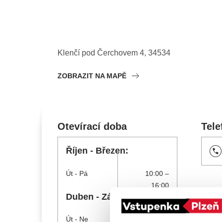
Ce
ka
Klenčí pod Čerchovem 4
,
34534
Ostatní hledají
ZOBRAZIT NA MAPĚ
Nejnavštěvovanější
doporučujeme
premiéra
Otevírací doba
Tele
divadlopluto
djkt
Říjen - Březen:
Út
- Pá
10:00 –
16:00
Duben - Září:
Út
- Ne
9:00 – 17:00