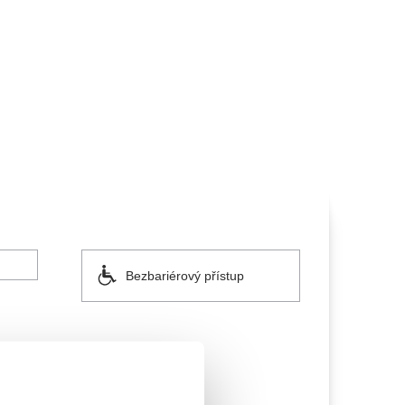
alikovský
Veselá scéna Kalikovský
mlýn
zooplzeň
Bezbariérový přístup