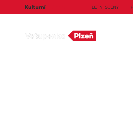
LETNÍ SCÉNY
DIVADLO
Hlavní stránka
Prodejní místa
Detail prodejního
Doporučujeme
Turistické in
Čerchovem
Discopříběh 40 let
PA
R
JARO EVENT s.r.o.
BL