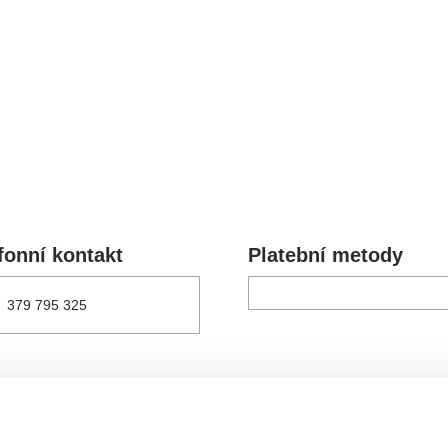
Veselá scéna Kalikovský
Veselá scéna K
ntrální rezervační
mlýn
mlýn
ncelář
komedie
letníscéna
koncert
klasickáhudba
fonní kontakt
Platební metody
skupovaplzeň2026
379 795 325