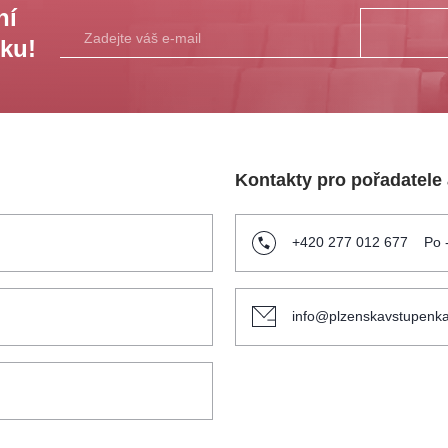
ní
sku!
Kontakty pro pořadatele
+420 277 012 677
Po 
info@plzenskavstupenka