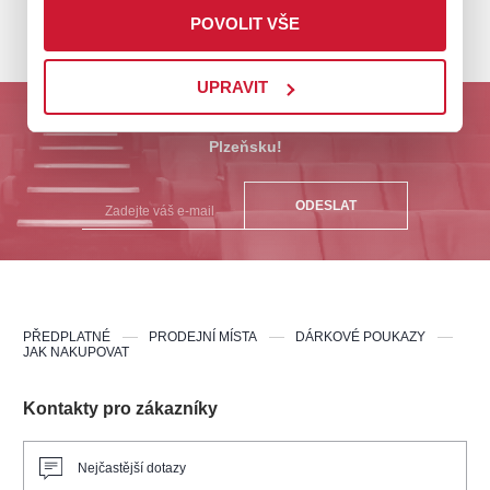
ZPĚT NA PRODEJNÍ MÍSTA
POVOLIT VŠE
UPRAVIT
Odebírejte nás a buďte první u nejlepších akcí na
Plzeňsku!
ODESLAT
PŘEDPLATNÉ
PRODEJNÍ MÍSTA
DÁRKOVÉ POUKAZY
JAK NAKUPOVAT
Kontakty pro zákazníky
Nejčastější dotazy