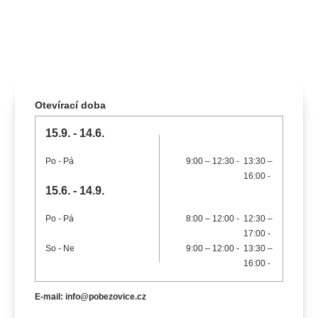
koncert
klasickáhudba
zooplzeň
divadlopluto
djkt
skupovaplzeň2026
Otevírací doba
15.9. - 14.6.
Po
- Pá
9:00 – 12:30
-
13:30 –
16:00
-
15.6. - 14.9.
Po
- Pá
8:00 – 12:00
-
12:30 –
17:00
-
So
- Ne
9:00 – 12:00
-
13:30 –
16:00
-
E-mail: info@pobezovice.cz