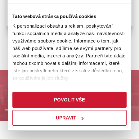
Bezbariérový přístup
Tato webová stránka používá cookies
K personalizaci obsahu a reklam, poskytování
funkcí sociálních médií a analýze naší návštěvnosti
využíváme soubory cookie. Informace o tom, jak
náš web používáte, sdílíme se svými partnery pro
ZPĚT NA PRODEJNÍ MÍSTA
sociální média, inzerci a analýzy. Partneři tyto údaje
mohou zkombinovat s dalšími informacemi, které
jste jim poskytli nebo které získali v důsledku toho,
že používáte jejich služby.
Odebírejte nás a buďte první u nejlepších akcí na
Plzeňsku!
POVOLIT VŠE
ODESLAT
UPRAVIT