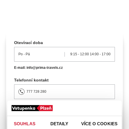
koncert
klasickáhudba
zooplzeň
divadlopluto
djkt
skupovaplzeň2026
Otevírací doba
Po
- Pá
9:15
-
12:00
14:00
-
17:00
E-mail: info@prima-travels.cz
Telefonní kontakt
777 728 280
Platební metody
SOUHLAS
DETAILY
VÍCE O COOKIES