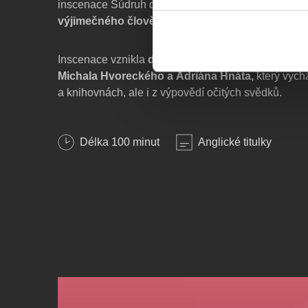
inscenace Súdruh disident přináší
jedinečný pohle
výjimečného člověka
a snaží se přiblížit nejen jeh
Inscenace vznikla
dramatizací stejnojmenného 
Michala Hvoreckého a Adriána Hnáta,
který vych
a knihovnách, ale i z výpovědí očitých svědků.
Premiéra: 18. 12. 2025
Délka
100
minut
Anglické titulky
Slovensky / EN titulky
Režie:
Gejza Dezorz
Hudba:
Veronika Zišková, Ivona Petríková
Výprava:
Von Dubravay
Hrají:
Veronika Zišková, Ondrej Žec, Matej Janšto,
Hudáková, Ema Hudáková, Ivona Petríková, Nat
(studenti 3. ročníku KBT VŠMU)