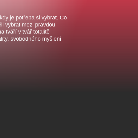
Veselá scéna Kalikovský
Veselá scéna K
ntrální rezervační
mlýn
mlýn
ncelář
kdy je potřeba si vybrat. Co
li vybrat mezi pravdou
tváří v tvář totalitě
ality, svobodného myšlení
komedie
letníscéna
koncert
klasickáhudba
skupovaplzeň2026