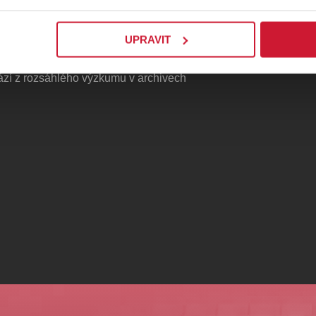
d na mozaiku života tohoto
o osud, ale i období, ve kterém žil.
UPRAVIT
komiksu
trojice autorů,
Matúše Vizára,
ází z rozsáhlého výzkumu v archivech
 Filip Gáfrik, Hana Slaninová, Ela
ália Balúnová, Lucia Farkašová