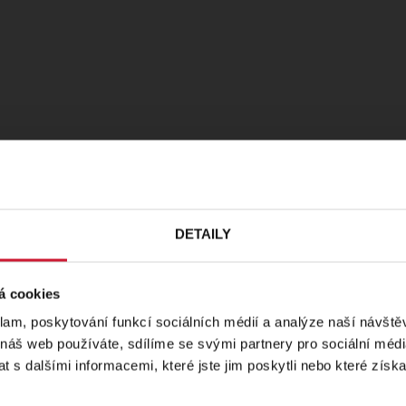
Místa
DETAILY
i vybrat. Co bychom ale dělali,
PR
á cookies
dou?
Jak neztratit sebe sama tváří
lity, svobodného myšlení a vyjadřování?
klam, poskytování funkcí sociálních médií a analýze naší návšt
 náš web používáte, sdílíme se svými partnery pro sociální média
 s dalšími informacemi, které jste jim poskytli nebo které získa
tel,
se podobně jako mnozí političtí
svým názorům a přesvědčením. Loutková