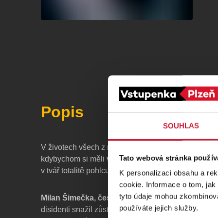
Popis
SOUHLAS
V životech všech z nás jsou chvíle, kdy je potřeba s
Tato webová stránka použív
kdybychom si měli
vybrat mezi pravdou a svobo
v tvář totalitě pohlcující veškeré známky individua
K personalizaci obsahu a re
cookie. Informace o tom, jak
tyto údaje mohou zkombinovat
Milan Šimečka, československý filosof a spisova
používáte jejich služby.
disidenti snažil zůstat pravdivým sám k sobě, ke 