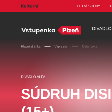
LETNÍ SCÉNY
DIVADLO
Hlavní stránka
Výpis akcí
Detail akce
Doporučujeme
DIVADLO ALFA
SÚDRUH DIS
Discopříběh 40 let
PA
(15+)
R
JARO EVENT s.r.o.
BL