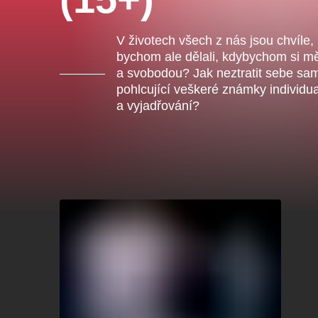
Ce
ka
V životech všech z nás jsou chvíle, 
bychom ale dělali, kdybychom si mě
a svobodou? Jak neztratit sebe sama 
Ostatní hledají
pohlcující veškeré známky individu
a vyjadřování?
Nejnavštěvovanější
doporučujeme
premiéra
divadlopluto
djkt