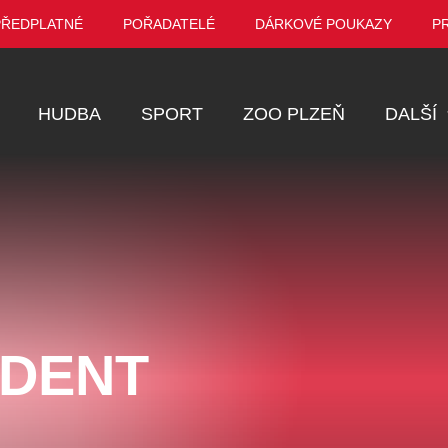
PŘEDPLATNÉ
POŘADATELÉ
DÁRKOVÉ POUKAZY
P
HUDBA
SPORT
ZOO PLZEŇ
DALŠÍ
Muzikál
Festival
Prohlídky
Ostatní
Pro děti
IDENT
Kino
VEL ŠPORCL -
Manželé v nesnázích -
Enigmatické v
EBEL WITH THE
Open Air
aneb Láska až
UE VIOLIN