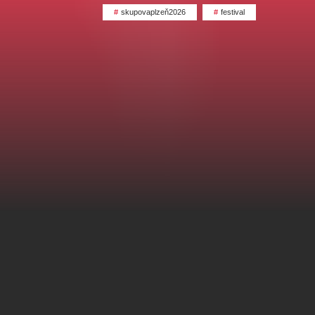
alikovský
Veselá scéna Kalikovský
skupovaplzeň2026
festival
mlýn
zooplzeň