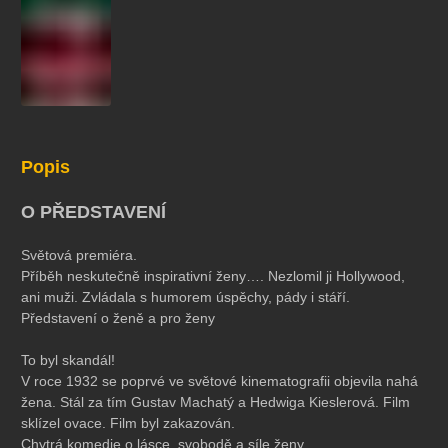
koncert
klasickáhudba
zooplzeň
divadlopluto
djkt
skupovaplzeň2026
Popis
O PŘEDSTAVENÍ
Světová premiéra.
Příběh neskutečně inspirativní ženy…. Nezlomil ji Hollywood,
ani muži. Zvládala s humorem úspěchy, pády i stáří.
Představení o ženě a pro ženy
To byl skandál!
V roce 1932 se poprvé ve světové kinematografii objevila nahá
žena. Stál za tím Gustav Machatý a Hedwiga Kieslerová. Film
sklízel ovace. Film byl zakazován.
Chytrá komedie o lásce, svobodě a síle ženy.