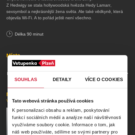
Z Hedwigy se stala hollywoodská hvězda Hedy Lamarr,
sexsymbol a nejkrásnější žena světa. Ale také vědkyně, která
objevila Wi-Fi. A to pořád ještě není všechno.
Skutečný příběh Hedy Lamarr – hvězdy, která nebyla jen
Délka
90
minut
krásná.
Lásky, vztahy, sláva i pády… a hlavně síla ženy, která se
nenechala zařadit.
Místa
Přijďte a naberte z ní sílu
Těším se na vás v Kalikovském mlýně… Heda Lamarr
PROFIL POŘADATELE VESELÁ SCÉNA KALIKOVSKÝ MLÝN
SOUHLAS
DETAILY
VÍCE O COOKIES
Účinkují:
Lucie Vondráčková, Filip Teller, Ondřej Kokorský,
Mohlo by se vám líbit
Williem Valerián
Tato webová stránka používá cookies
VŠECHNY AKCE
Autor a režie:
Luboš Balák
K personalizaci obsahu a reklam, poskytování
Akce proběhne v zahradě Kalikovského mlýna pod širým
funkcí sociálních médií a analýze naší návštěvnosti
nebem a začíná v 19.00 hodin, do areálu pouštíme od
využíváme soubory cookie. Informace o tom, jak
17.00 hodin, občerstvení samozřejmostí.
náš web používáte, sdílíme se svými partnery pro