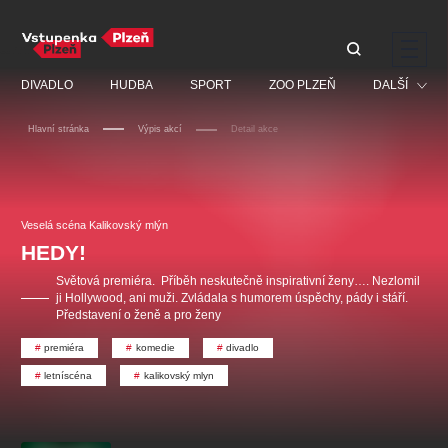
Doporučujeme
DIVADLO
HUDBA
SPORT
ZOO PLZEŇ
DALŠÍ
Hlavní stránka
Výpis akcí
Detail akce
Muzikál
Festival
Discopříběh 40 let
PAVEL ŠPORCL -
Manželé v nesnázích -
Prohlídky
REBEL WITH THE BLUE
Open Air
Veselá scéna Kalikovský mlýn
JARO EVENT s.r.o.
VIOLIN
Ostatní
Veselá scéna Kalikovský
HEDY!
Centrální rezervační
mlýn
kancelář
Pro děti
Světová premiéra. Příběh neskutečně inspirativní ženy…. Nezlomil
ji Hollywood, ani muži. Zvládala s humorem úspěchy, pády i stáří.
Kino
Představení o ženě a pro ženy
Ostatní hledají
premiéra
komedie
divadlo
letníscéna
kalikovský mlyn
Nejnavštěvovanější
doporučujeme
premiéra
komedie
letníscéna