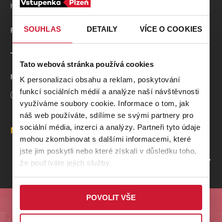
ho můžete spatřit na prknech Divadla Pluto.
SOUHLAS
DETAILY
VÍCE O COOKIES
Premiéra
10. 11. 2025
TVŮRCI A OSBAZENÍ
Tato webová stránka používá cookies
Radek Zima
K personalizaci obsahu a reklam, poskytování
Kamila Kikinčuková / Kristýna Štychová
funkcí sociálních médií a analýze naší návštěvnosti
Délka
90
minut
Pavla - Zeman Bečková
využíváme soubory cookie. Informace o tom, jak
Bronislav Kotiš / Jan Urban
náš web používáte, sdílíme se svými partnery pro
Antonín Kaška / Jiří Bláha
sociální média, inzerci a analýzy. Partneři tyto údaje
Petr Jančařík / Miloslav Krejsa
Místa
mohou zkombinovat s dalšími informacemi, které
Přemysl Kubišta
a další.
jste jim poskytli nebo které získali v důsledku toho,
PROFIL POŘADATELE DIVADLO PLUTO
že používáte jejich služby.
Režie
- Pavel Kikinčuk
Dramaturgická úprava
- Jindřiška Kikinčuková
POVOLIT VŠE
Odebírejte nás a buďte první u nejlepších akcí na
Plzeňsku!