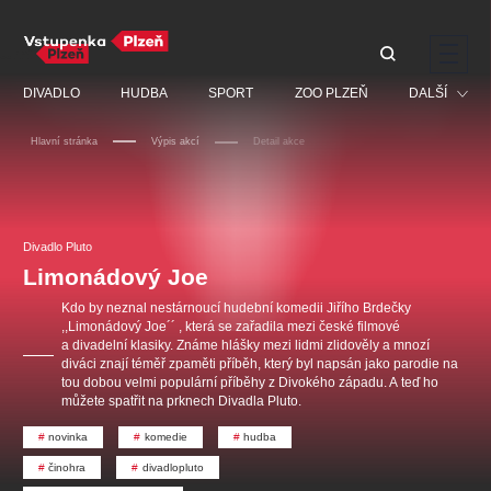
Doporučujeme
DIVADLO
HUDBA
SPORT
ZOO PLZEŇ
DALŠÍ
Hlavní stránka
Výpis akcí
Detail akce
Muzikál
Festival
Discopříběh 40 let
PAVEL ŠPORCL -
Manželé v nesnázích -
Prohlídky
REBEL WITH THE BLUE
Open Air
Divadlo Pluto
JARO EVENT s.r.o.
VIOLIN
Ostatní
Veselá scéna Kalikovský
Limonádový Joe
Centrální rezervační
mlýn
kancelář
Pro děti
Kdo by neznal nestárnoucí hudební komedii Jiřího Brdečky
,,Limonádový Joe´´ , která se zařadila mezi české filmové
Kino
a divadelní klasiky. Známe hlášky mezi lidmi zlidověly a mnozí
diváci znají téměř zpaměti příběh, který byl napsán jako parodie na
Ostatní hledají
tou dobou velmi populární příběhy z Divokého západu. A teď ho
můžete spatřit na prknech Divadla Pluto.
Nejnavštěvovanější
novinka
komedie
hudba
doporučujeme
premiéra
komedie
letníscéna
činohra
divadlopluto