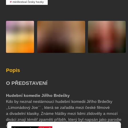
koncert
klasickáhudba
zooplzeň
divadlopluto
minifestival česky hezky
djkt
skupovaplzeň2026
Popis
O PŘEDSTAVENÍ
Hudební komedie Jiřího Brdečky
Kdo by neznal nestárnoucí hudební komedii Jiřího Brdečky
,,Limonádový Joe´´ , která se zařadila mezi české filmové
a divadelní klasiky. Známe hlášky mezi lidmi zlidověly a mnozí
diváci znají téměř zpaměti příběh, který byl napsán jako parodie
na tou dobou velmi populární příběhy z Divokého západu. A teď