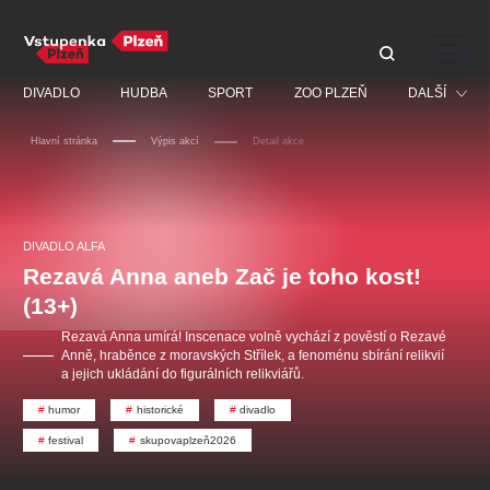
Doporučujeme
DIVADLO
HUDBA
SPORT
ZOO PLZEŇ
DALŠÍ
Hlavní stránka
Výpis akcí
Detail akce
Muzikál
Festival
Discopříběh 40 let
PAVEL ŠPORCL -
Manželé v nesnázích -
Prohlídky
REBEL WITH THE BLUE
Open Air
DIVADLO ALFA
JARO EVENT s.r.o.
VIOLIN
Ostatní
Veselá scéna Kalikovský
Rezavá Anna aneb Zač je toho kost!
Centrální rezervační
mlýn
kancelář
(13+)
Pro děti
Rezavá Anna umírá! Inscenace volně vychází z pověstí o Rezavé
Kino
Anně, hraběnce z moravských Střílek, a fenoménu sbírání relikvií
a jejich ukládání do figurálních relikviářů.
Ostatní hledají
humor
historické
divadlo
Nejnavštěvovanější
festival
skupovaplzeň2026
doporučujeme
premiéra
komedie
letníscéna