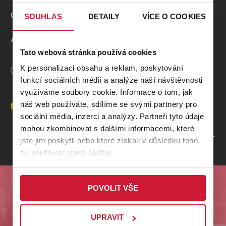
Geisslers Hofcomoedianten
SOUHLAS
DETAILY
VÍCE O COOKIES
Autorka:
Helena Koblischková
Tato webová stránka používá cookies
Režie:
Petr Hašek
K personalizaci obsahu a reklam, poskytování
Délka
60
minut
funkcí sociálních médií a analýze naší návštěvnosti
Hudba:
Tomáš Kugel
využíváme soubory cookie. Informace o tom, jak
náš web používáte, sdílíme se svými partnery pro
Místa
Výprava:
Bára Čechová
sociální média, inzerci a analýzy. Partneři tyto údaje
mohou zkombinovat s dalšími informacemi, které
PROFIL POŘADATELE DIVADLO ALFA
Hrají: Lucie Valenová, Claudia Eftimiadisová
jste jim poskytli nebo které získali v důsledku toho,
že používáte jejich služby.
Česky / EN titulky
Premiéra: 17.5.2025
Odebírejte nás a buďte první u nejlepších akcí na
POVOLIT VŠE
Plzeňsku!
O divadle:
UPRAVIT
ODESLAT