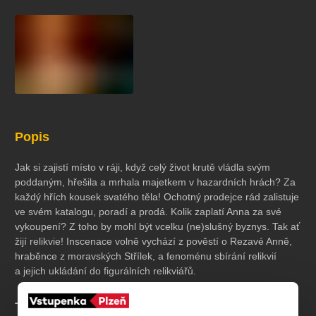
koncert
klasickáhudba
zooplzeň
divadlopluto
djkt
skupovaplzeň2026
Popis
Jak si zajistí místo v ráji, když celý život krutě vládla svým
poddaným, hřešila a mrhala majetkem v hazardních hrách? Za
každý hřích kousek svatého těla! Ochotný prodejce rád zalistuje
ve svém katalogu, poradí a prodá. Kolik zaplatí Anna za své
vykoupení? Z toho by mohl být vcelku (ne)slušný byznys. Tak ať
žijí relikvie! Inscenace volně vychází z pověstí o Rezavé Anně,
hraběnce z moravských Střílek, a fenoménu sbírání relikvií
a jejich ukládání do figurálních relikviářů.
Tvůrci a účinkující