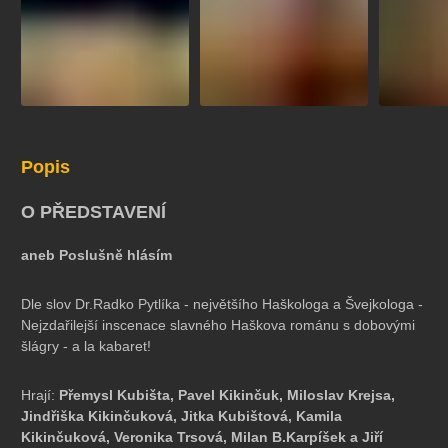
koncert
klasickáhudba
zooplzeň
divadlopluto
djkt
skupovaplzeň2026
Popis
O PŘEDSTAVENÍ
aneb Poslušně hlásím
Dle slov Dr.Radko Pytlíka - největšího Haškologa a Švejkologa -
Nejzdařilejší inscenace slavného Haškova románu s dobovými
šlágry - a la kabaret!
Hrají:
Přemysl Kubišta, Pavel Kikinčuk, Miloslav Krejsa,
Jindřiška Kikinčuková, Jitka Kubištová, Kamila
Kikinčuková, Veronika Trsová, Milan B.Karpíšek a Jiří