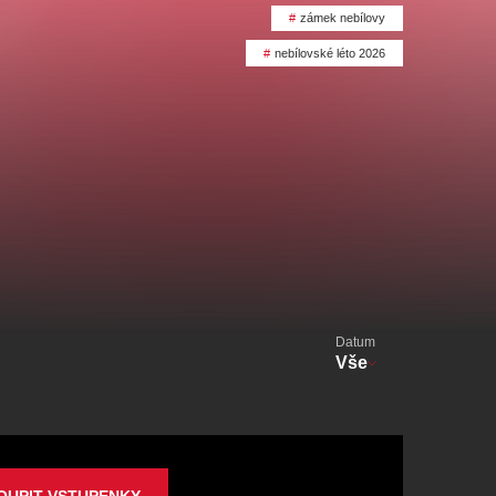
alikovský
Veselá scéna Kalikovský
zámek nebílovy
mlýn
nebílovské léto 2026
zooplzeň
Datum
Vše