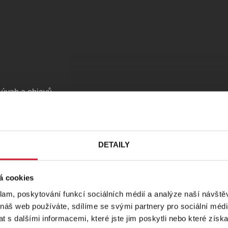
 úvah a objevů.
, či
Tomáše
 zjistily, zda je
lo životy mnoha
do hledání
DETAILY
divadelním
 pohled na
á cookies
klam, poskytování funkcí sociálních médií a analýze naší návšt
 náš web používáte, sdílíme se svými partnery pro sociální média
 s dalšími informacemi, které jste jim poskytli nebo které získa