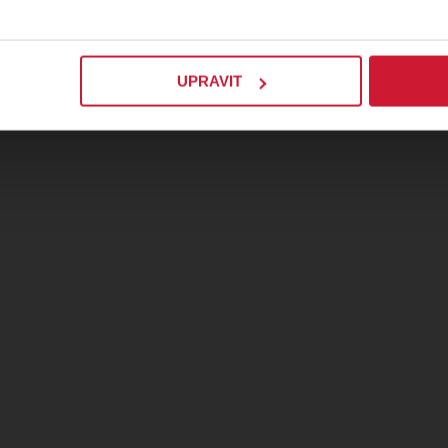
UPRAVIT
Státní zámek Nebílovy
PRO
Nebílovy 1, Nebílovy