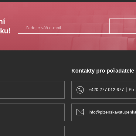
ní
sku!
Kontakty pro pořadatele
+420 277 012 677
Po 
info@plzenskavstupenka