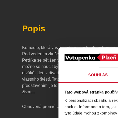
Popis
Komedie, která vás zavede na cestu plnou humoru,
Pod vedením zkušených koučů
Michala Dlouhého
Petříka
se pět žen vydá za dobrodružstvím života, aby
možné se naučit být šťastný. Představení už změni
diváků, kteří z divadla odcházeli s novým vhledem 
SOUHLAS
vlastního štěstí. Tato komedie není jen obyčejným 
představením, je to zážitek,
který může změnit váš
život...
Tato webová stránka použív
K personalizaci obsahu a re
Obnovená premiéra: 2. října 2024
cookie. Informace o tom, jak
tyto údaje mohou zkombinovat