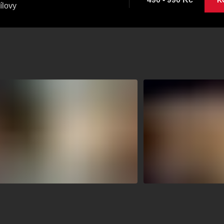
K
ílovy