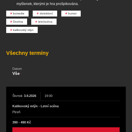
koncert
klasickáhudba
zooplzeň
divadlopluto
myšlenek, kterými je hra prošpikována.
djkt
skupovaplzeň2026
komedie
detektivní
humor
činohra
letníscéna
kalikovský mlyn
Všechny termíny
Datum
Vše
Štvrtok
3.9.2026
19:00
Kalikovský mlýn - Letní scéna
Plzeň
390 - 490 Kč