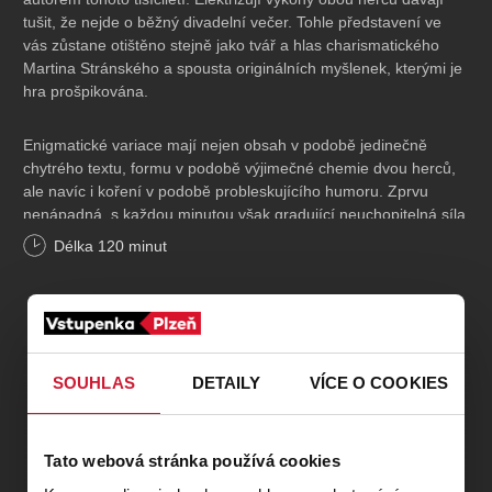
tušit, že nejde o běžný divadelní večer. Tohle představení ve
vás zůstane otištěno stejně jako tvář a hlas charismatického
Martina Stránského a spousta originálních myšlenek, kterými je
hra prošpikována.
Enigmatické variace mají nejen obsah v podobě jedinečně
chytrého textu, formu v podobě výjimečné chemie dvou herců,
ale navíc i koření v podobě probleskujícího humoru. Zprvu
nenápadná, s každou minutou však gradující neuchopitelná síla
divadelní magie zvedá zpravidla na konci diváky ze sedadel...
Délka
120
minut
Hrají:
Martin Stránský, Jan Maléř
Těšíme se na Vás!
SOUHLAS
DETAILY
VÍCE O COOKIES
Akce proběhne v zahradě Kalikovského mlýna a začíná
v 19.00 hodin, do areálu pouštíme od 17.00 hodin, občerstvení
samozřejmostí.
Tato webová stránka používá cookies