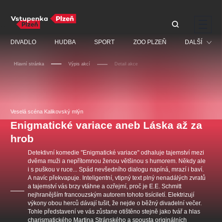
Doporučujeme
DIVADLO
HUDBA
SPORT
ZOO PLZEŇ
DALŠÍ
Hlavní stránka
Výpis akcí
Detail akce
Muzikál
Festival
Discopříběh 40 let
PAVEL ŠPORCL -
Manželé v nesnázích -
Prohlídky
REBEL WITH THE BLUE
Open Air
Veselá scéna Kalikovský mlýn
JARO EVENT s.r.o.
VIOLIN
Ostatní
Veselá scéna Kalikovský
Enigmatické variace aneb Láska až za
Centrální rezervační
mlýn
kancelář
hrob
Pro děti
Detektivní komedie "Enigmatické variace" odhaluje tajemství mezi
Kino
dvěma muži a nepřítomnou ženou většinou s humorem. Někdy ale
i s puškou v ruce... Spád nevšedního dialogu napíná, mrazí i baví.
Ostatní hledají
A navíc překvapuje. Inteligentní, vtipný text plný nenadálých zvratů
a tajemství vás brzy vtáhne a ozřejmí, proč je E.E. Schmitt
Nejnavštěvovanější
nejhranějším francouzským autorem tohoto tisíciletí. Elektrizují
výkony obou herců dávají tušit, že nejde o běžný divadelní večer.
doporučujeme
premiéra
komedie
letníscéna
Tohle představení ve vás zůstane otištěno stejně jako tvář a hlas
charismatického Martina Stránského a spousta originálních