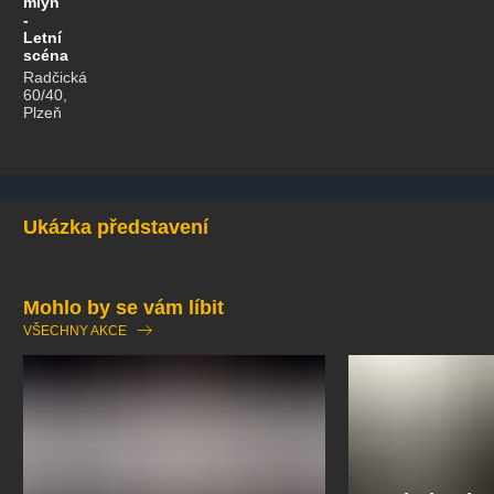
mlýn
-
Letní
scéna
Radčická
60/40,
Plzeň
Ukázka představení
Mohlo by se vám líbit
VŠECHNY AKCE