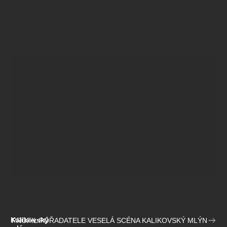
Kalikovský
PROFIL POŘADATELE VESELÁ SCÉNA KALIKOVSKÝ MLÝN