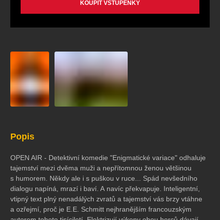
KOUPIT VSTUPENKY
Popis
OPEN AIR - Detektivní komedie "Enigmatické variace" odhaluje
tajemství mezi dvěma muži a nepřítomnou ženou většinou
s humorem. Někdy ale i s puškou v ruce... Spád nevšedního
dialogu napíná, mrazí i baví. A navíc překvapuje. Inteligentní,
vtipný text plný nenadálých zvratů a tajemství vás brzy vtáhne
a ozřejmí, proč je E.E. Schmitt nejhranějším francouzským
autorem tohoto tisíciletí. Elektrizují výkony obou herců dávají