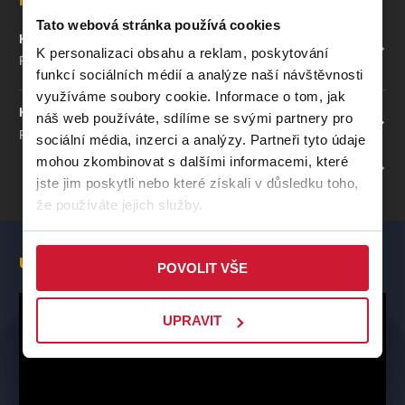
Během jednoho večera vystřídáme na jevišti
až 80
Tato webová stránka používá cookies
výpravných, na míru šitých kostýmů
a máme tematickou
Kalikovský mlýn - Letní scéna
ZOBRAZIT NA MAPĚ
K personalizaci obsahu a reklam, poskytování
jevištní scénu – i to z nás dělá jedno z nejvýpravnějších
Radčická 60/40, Plzeň
zájezdových představení v Čechách. Při našich představeních
funkcí sociálních médií a analýze naší návštěvnosti
je hlavním cílem
odreagování diváků
a zapomenutí na starosti
využíváme soubory cookie. Informace o tom, jak
všedních dní. Veškeré taneční choreografie, návrhy kostýmů,
Kalikovský mlýn - Letní scéna
náš web používáte, sdílíme se svými partnery pro
ZOBRAZIT NA MAPĚ
líčení i scénář představení si připravujeme sami.
Radčická 60/40, Plzeň
sociální média, inzerci a analýzy. Partneři tyto údaje
mohou zkombinovat s dalšími informacemi, které
PROFIL POŘADATELE TECHTLE MECHTLE REVUE
Více informací
:
www.techtlemechtlerevue.cz
jste jim poskytli nebo které získali v důsledku toho,
že používáte jejich služby.
Ukázka představení
POVOLIT VŠE
UPRAVIT