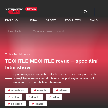
Doporučujeme
DIVADLO
HUDBA
SPORT
ZOO PLZEŇ
DALŠÍ
Hlavní stránka
Výpis akcí
Detail akce
Muzikál
Festival
Discopříběh 40 let
PAVEL ŠPORCL -
Manželé v nesnázích -
Prohlídky
REBEL WITH THE BLUE
Open Air
Techtle Mechtle revue
JARO EVENT s.r.o.
VIOLIN
Ostatní
Veselá scéna Kalikovský
TECHTLE MECHTLE revue – speciální
Centrální rezervační
mlýn
kancelář
letní show
Pro děti
Spojení nejúspěšnějších českých travesti umělců na poli divadelní
Kino
scény! Těšte se na speciální letní show pod širým nebem z toho
nejlepšího od Techtle Mechtle revue.
Ostatní hledají
travestishow
komedie
kabaret
Nejnavštěvovanější
činohra
divadlo
hudba
doporučujeme
premiéra
komedie
letníscéna
letníscéna
topakce