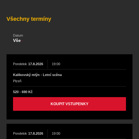
koncert
klasickáhudba
zooplzeň
divadlopluto
djkt
skupovaplzeň2026
Všechny termíny
Datum
Vše
Pondelok
17.8.2026
19:00
Kalikovský mlýn - Letní scéna
Plzeň
520 - 690 Kč
KOUPIT VSTUPENKY
Pondelok
17.8.2026
19:00