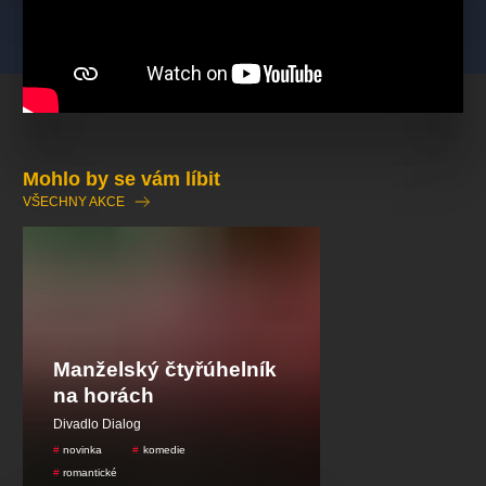
Mohlo by se vám líbit
VŠECHNY AKCE
Manželský čtyřúhelník
na horách
Divadlo Dialog
novinka
komedie
romantické