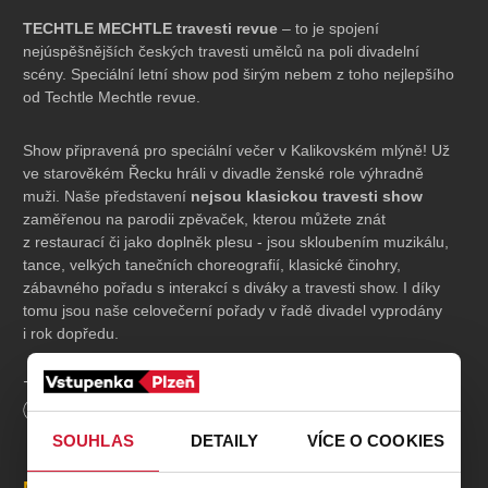
TECHTLE MECHTLE travesti revue
– to je spojení
nejúspěšnějších českých travesti umělců na poli divadelní
scény. Speciální letní show pod širým nebem z toho nejlepšího
od Techtle Mechtle revue.
Show připravená pro speciální večer v Kalikovském mlýně! Už
ve starověkém Řecku hráli v divadle ženské role výhradně
muži. Naše představení
nejsou klasickou travesti show
zaměřenou na parodii zpěvaček, kterou můžete znát
z restaurací či jako doplněk plesu - jsou skloubením muzikálu,
tance, velkých tanečních choreografií, klasické činohry,
zábavného pořadu s interakcí s diváky a travesti show. I díky
tomu jsou naše celovečerní pořady v řadě divadel vyprodány
i rok dopředu.
Za jeden rok odehrajeme
okolo 190 repríz
našich divadelních
představení, a to ve většině divadel a kulturních domů po celé
Délka
120
minut
republice. Techtle Mechtle není travesti show, ale
značka
SOUHLAS
DETAILY
VÍCE O COOKIES
kvalitní zábavy
, která v Čechách tolik chybí.
Místa