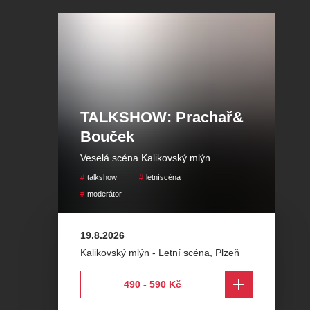
TALKSHOW: Prachař&
Bouček
Veselá scéna Kalikovský mlýn
talkshow
letníscéna
moderátor
19.8.2026
Kalikovský mlýn - Letní scéna
,
Plzeň
490 - 590 Kč