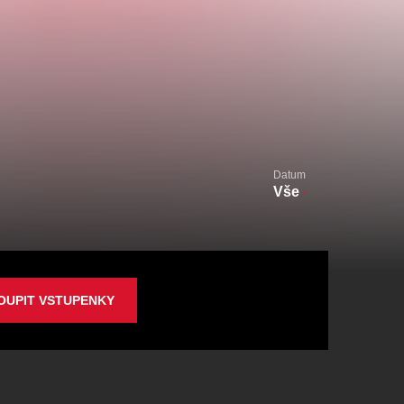
alikovský
Veselá scéna Kalikovský
mlýn
Datum
Vše
zooplzeň
OUPIT VSTUPENKY