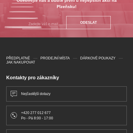
Odebírejte nás a buďte první u nejlepších akcí na
Plzeňsku!
ODESLAT
PŘEDPLATNÉ
PRODEJNÍ MÍSTA
DÁRKOVÉ POUKAZY
JAK NAKUPOVAT
Kontakty pro zákazníky
Nejčastější dotazy
+420 277 012 677
Po - Pá 8:00 - 17:00