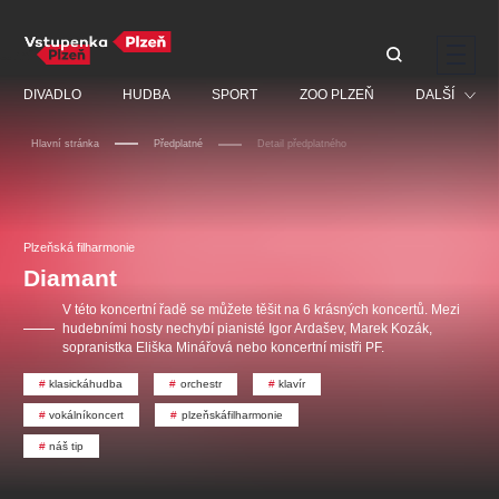
Doporučujeme
DIVADLO
HUDBA
SPORT
ZOO PLZEŇ
DALŠÍ
Hlavní stránka
Předplatné
Detail předplatného
Muzikál
Festival
Discopříběh 40 let
PAVEL ŠPORCL -
Manželé v nesnázích -
Prohlídky
Plzeňská filharmonie
REBEL WITH THE BLUE
Open Air
JARO EVENT s.r.o.
VIOLIN
Ostatní
Veselá scéna Kalikovský
Diamant
Centrální rezervační
mlýn
kancelář
Pro děti
V této koncertní řadě se můžete těšit na 6 krásných koncertů. Mezi
hudebními hosty nechybí pianisté Igor Ardašev, Marek Kozák,
Kino
sopranistka Eliška Minářová nebo koncertní mistři PF.
Ostatní hledají
klasickáhudba
orchestr
klavír
vokálníkoncert
plzeňskáfilharmonie
Nejnavštěvovanější
náš tip
doporučujeme
premiéra
komedie
letníscéna