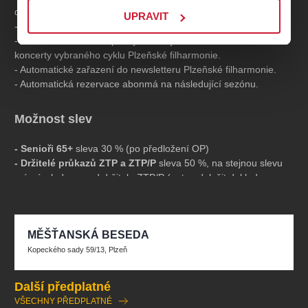
dny.
UPRAVIT
- Na vyžádání vám zašleme poštou brožuru nové sezony.
- Cena abonentní vstupenky zahrnuje slevu 25–40 % na
koncerty vybraného cyklu Plzeňské filharmonie.
- Automatické zařazení do newsletteru Plzeňské filharmonie.
- Automatická rezervace abonmá na následující sezónu.
Možnost slev
- Senioři 65+
sleva 30 % (po předložení OP)
- Držitelé průkazů ZTP a ZTP/P
sleva 50 %, na stejnou slevu
má nárok doprovod držitele ZTP/P (nutno doložit doklad
opravňující ke slevě)
- Studenti 15 - 26 let
sleva 30 % po předložení platného
studentského průkazu, ISIC karty či indexu
MĚŠŤANSKÁ BESEDA
- Děti do 14 let
sleva 50 % (po předložení žákovského
průkazu)
Kopeckého sady 59/13, Plzeň
Při zakoupení více abonentních řad současně platí následující
Další předplatné
slevy:
VŠECHNY PŘEDPLATNÉ