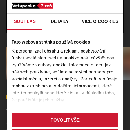
MĚŠŤANSKÁ BESEDA
Plzeň
830 - 870 Kč
SOUHLAS
DETAILY
VÍCE O COOKIES
POUZE V RÁMCI PŘEDPLATNÉHO
Tato webová stránka používá cookies
K personalizaci obsahu a reklam, poskytování
funkcí sociálních médií a analýze naší návštěvnosti
využíváme soubory cookie. Informace o tom, jak
náš web používáte, sdílíme se svými partnery pro
sociální média, inzerci a analýzy. Partneři tyto údaje
mohou zkombinovat s dalšími informacemi, které
jste jim poskytli nebo které získali v důsledku toho,
Popis
že používáte jejich služby.
Výhody abonentní vstupenky
POVOLIT VŠE
- Stejné sedadlo v sále na všechny koncerty vybraného cyklu.
- Sleva 50% na akce konané v rámci festivalu Smetanovské