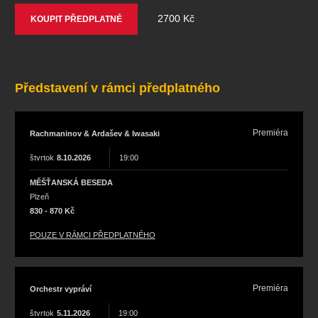
koncert
klasickáhudba
zooplzeň
divadlopluto
2700 Kč
KOUPIT PŘEDPLATNÉ
djkt
skupovaplzeň2026
Představení v rámci předplatného
Premiéra
Rachmaninov & Ardašev & Iwasaki
štvrtok
8.10.2026
19:00
MĚŠŤANSKÁ BESEDA
Plzeň
830 - 870 Kč
POUZE V RÁMCI PŘEDPLATNÉHO
Premiéra
Orchestr vypráví
štvrtok
5.11.2026
19:00